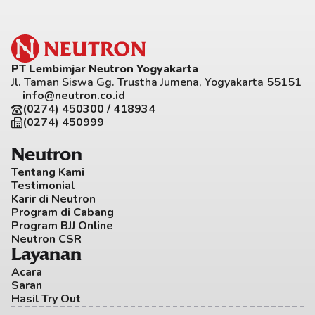
PT Lembimjar Neutron Yogyakarta
Jl. Taman Siswa Gg. Trustha Jumena, Yogyakarta 55151
info@neutron.co.id
(0274) 450300 / 418934
(0274) 450999
Neutron
Tentang Kami
Testimonial
Karir di Neutron
Program di Cabang
Program BJJ Online
Neutron CSR
Layanan
Acara
Saran
Hasil Try Out