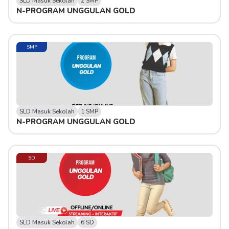
SLD Masuk Sekolah
2 SMP
N-PROGRAM UNGGULAN GOLD
SMP
SLD Masuk Sekolah
1 SMP
N-PROGRAM UNGGULAN GOLD
SD
SLD Masuk Sekolah
6 SD