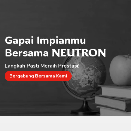
Gapai Impianmu 
Bersama 
NEUTRON
Langkah Pasti Meraih Prestasi!
Bergabung Bersama Kami