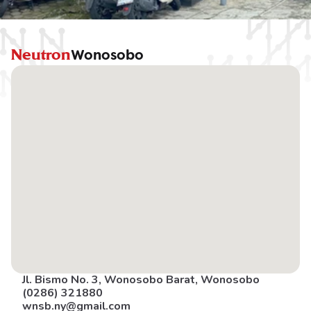
Neutron
Wonosobo
Jl. Bismo No. 3, Wonosobo Barat, Wonosobo
(0286) 321880
wnsb.ny@gmail.com