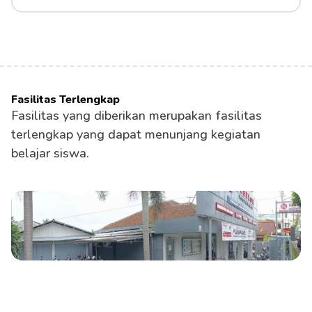
Fasilitas Terlengkap
Fasilitas yang diberikan merupakan fasilitas 
terlengkap yang dapat menunjang kegiatan 
belajar siswa.