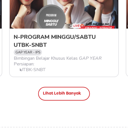
N-PROGRAM MINGGU/SABTU 
UTBK-SNBT
GAP YEAR - IPS
Bimbingan Belajar Khusus Kelas 
GAP YEAR
Persiapan:
UTBK-SNBT
Lihat Lebih Banyak