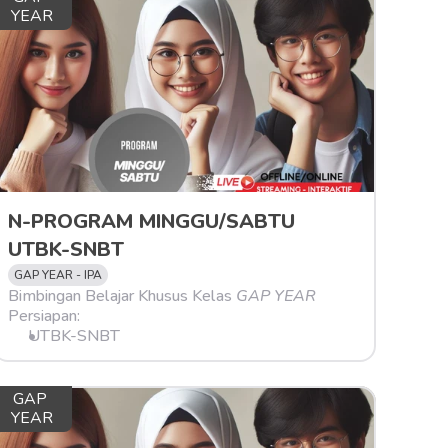
YEAR
N-PROGRAM MINGGU/SABTU 
UTBK-SNBT
GAP YEAR - IPA
Bimbingan Belajar Khusus Kelas 
GAP YEAR
Persiapan:
UTBK-SNBT
GAP 
YEAR