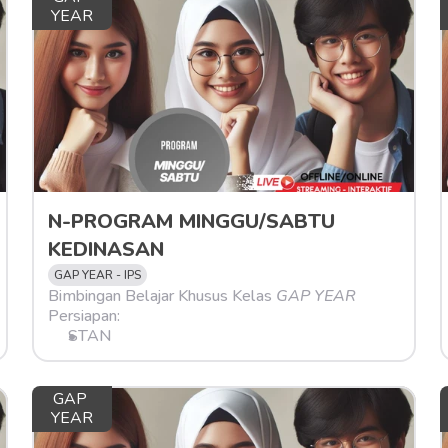
YEAR
N-PROGRAM MINGGU/SABTU 
KEDINASAN
GAP YEAR - IPS
Bimbingan Belajar Khusus Kelas 
GAP YEAR
Persiapan:
STAN
GAP 
YEAR