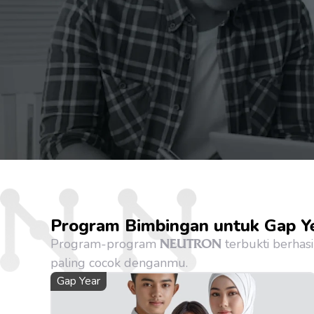
Program Bimbingan untuk Gap Y
Program-program 
 terbukti berha
NEUTRON
paling cocok denganmu.
Gap Year