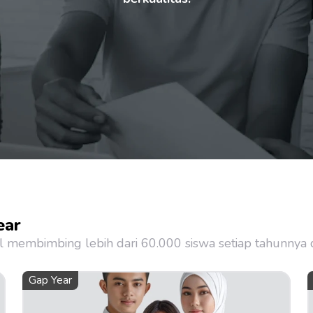
ear
sil membimbing lebih dari 60.000 siswa setiap tahunnya
Gap Year