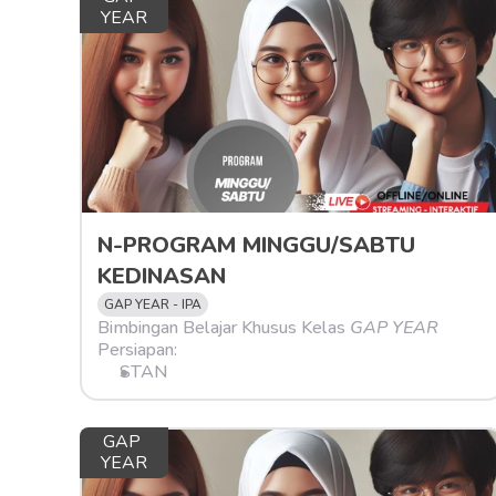
YEAR
N-PROGRAM MINGGU/SABTU 
KEDINASAN
GAP YEAR - IPA
Bimbingan Belajar Khusus Kelas 
GAP YEAR
Persiapan:
STAN
GAP 
YEAR