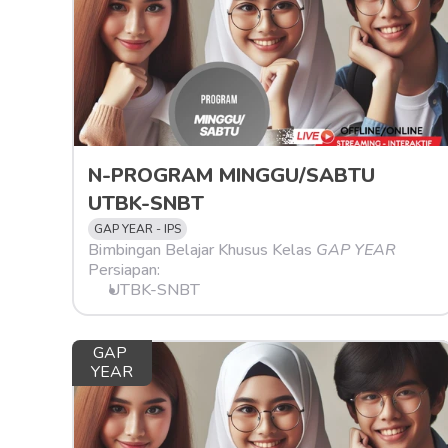
N-PROGRAM MINGGU/SABTU 
UTBK-SNBT
GAP YEAR - IPS
Bimbingan Belajar Khusus Kelas 
GAP YEAR
Persiapan:
UTBK-SNBT
GAP 
YEAR