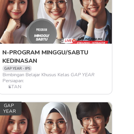
N-PROGRAM MINGGU/SABTU 
KEDINASAN
GAP YEAR - IPS
Bimbingan Belajar Khusus Kelas 
GAP YEAR
Persiapan:
STAN
GAP 
YEAR