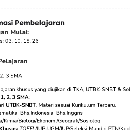
masi Pembelajaran
an Mulai:
: 03, 10, 18, 26
Pelajaran
, 2, 3 SMA
lajaran khusus yang diujikan di TKA, UTBK-SNBT & Sel
1, 2, 3 SMA: 
eri UTBK-SNBT
, Materi sesuai Kurikulum Terbaru.
matika, Bhs.Indonesia, Bhs.Inggris
ka/Kimia/Biologi/Ekonomi/Geografi/Sosiologi
Khusus: 
TOEFL
/IUP-UGM/IUP/Seleksi Mandiri PTN/Ked