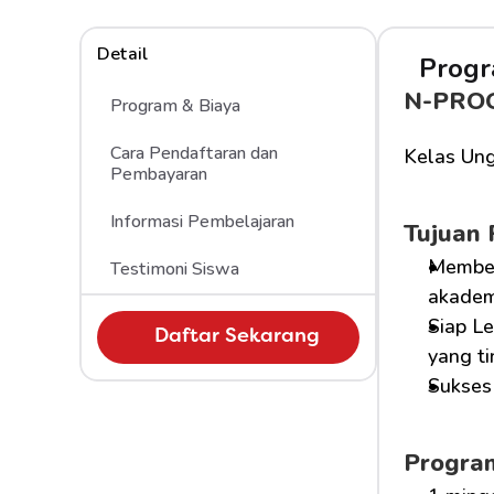
Detail
Progr
N-PRO
Program & Biaya
Cara Pendaftaran dan 
Kelas Ung
Pembayaran
Informasi Pembelajaran
Tujuan
Member
Testimoni Siswa
akademi
Siap Le
Daftar Sekarang
yang ti
Sukses 
Progra