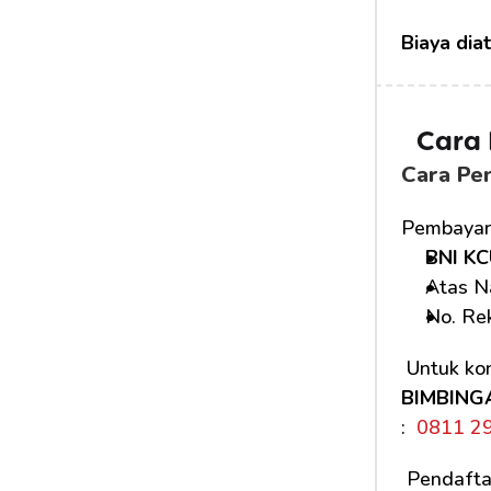
Biaya dia
Cara
Cara Pe
Pembayara
BNI KC
Atas N
No. Rek
 Untuk kon
BIMBING
: 
 0811 2
 Pendafta