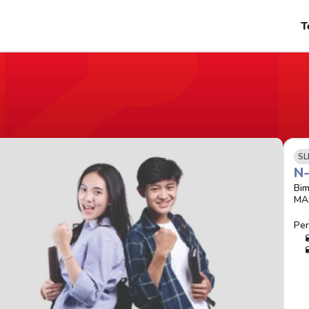
T
SL
N
Bim
MA
Per