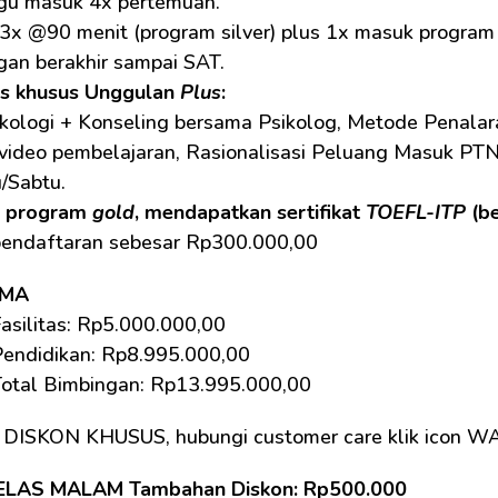
gu masuk 4x pertemuan.
3x @90 menit (program silver) plus 1x masuk program
gan berakhir sampai SAT.
as khusus Unggulan 
Plus
:
kologi + Konseling bersama Psikolog, Metode Penalara
 video pembelajaran, Rasionalisasi Peluang Masuk PTN
/Sabtu.
 program 
gold
, mendapatkan sertifikat 
TOEFL-ITP
 (b
pendaftaran sebesar Rp300.000,00
SMA
asilitas: Rp5.000.000,00 
Pendidikan: Rp8.995.000,00 
Total Bimbingan: Rp13.995.000,00 
 DISKON KHUSUS, hubungi customer care klik icon W
ELAS MALAM Tambahan Diskon: Rp500.000