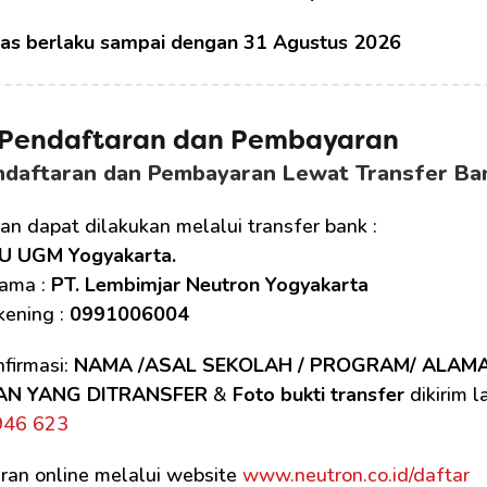
tas berlaku sampai dengan 31 Agustus 2026
 Pendaftaran dan Pembayaran
ndaftaran dan Pembayaran Lewat Transfer Ba
n dapat dilakukan melalui transfer bank :
U UGM Yogyakarta.
ama : 
PT. Lembimjar Neutron Yogyakarta
ening : 
0991006004
firmasi: 
NAMA /ASAL SEKOLAH / PROGRAM/ ALAM
AN YANG DITRANSFER
 & 
Foto bukti transfer
 dikirim 
946 623
ran online melalui website 
www.neutron.co.id/daftar