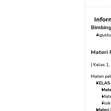
Infor
Bimbing
Agustus
Materi 
| Kelas 1
Materi pe
KELAS 
Mat
Mate
Fisi
Materi 