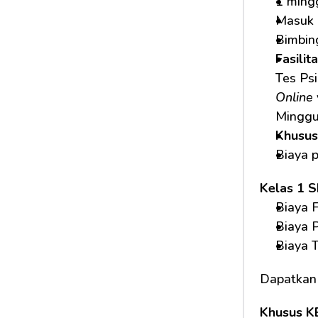
1 ming
Masuk 
Bimbin
Fasilit
Tes Psi
Online
Minggu
Khusus
Biaya 
Kelas 1 
Biaya F
Biaya 
Biaya 
Dapatkan
Khusus K