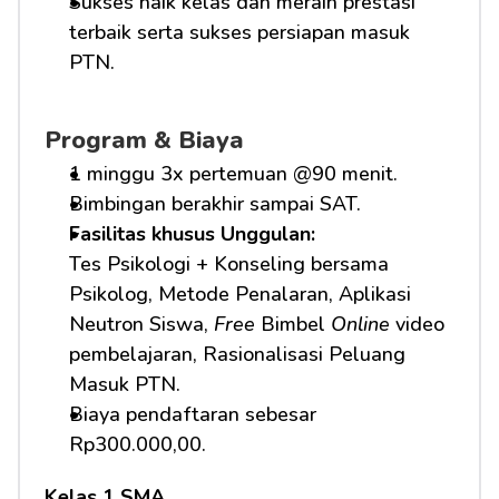
Sukses naik kelas dan meraih prestasi 
terbaik serta sukses persiapan masuk 
PTN.
Program & Biaya
1 minggu 3x pertemuan @90 menit.
Bimbingan berakhir sampai SAT.
Fasilitas khusus Unggulan: 
Tes Psikologi + Konseling bersama 
Psikolog, Metode Penalaran, Aplikasi 
Neutron Siswa, 
Free
 Bimbel 
Online
 video 
pembelajaran, Rasionalisasi Peluang 
Masuk PTN.     
Biaya pendaftaran sebesar 
Rp300.000,00.
Kelas 1 SMA