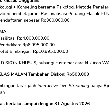
as khusus Unggulan: 
kologi + Konseling bersama Psikolog, Metode Penalara
 video pembelajaran, Rasionalisasi Peluang Masuk PTN. 
pendaftaran sebesar Rp300.000,00.
SMA
asilitas: Rp4.000.000,00 
Pendidikan: Rp6.995.000,00
Total Bimbingan: Rp10.995.000,00 
 DISKON KHUSUS, hubungi customer care klik icon W
ELAS MALAM Tambahan Diskon: Rp500.000
mbingan Jarak jauh 
Interactive Live Streaming
 hanya 
Rp
an 
tas berlaku sampai dengan 31 Agustus 2026