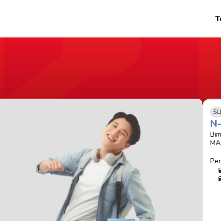
T
SL
N
Bim
MA
Per