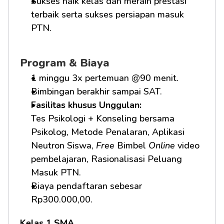
Sukses naik kelas dan meraih prestasi 
terbaik serta sukses persiapan masuk 
PTN.
Program & Biaya
1 minggu 3x pertemuan @90 menit.
Bimbingan berakhir sampai SAT.
Fasilitas khusus Unggulan: 
Tes Psikologi + Konseling bersama 
Psikolog, Metode Penalaran, Aplikasi 
Neutron Siswa, 
Free
 Bimbel 
Online
 video 
pembelajaran, Rasionalisasi Peluang 
Masuk PTN.     
Biaya pendaftaran sebesar 
Rp300.000,00.
Kelas 1 SMA