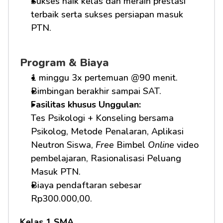
Sukses naik kelas dan meraih prestasi 
terbaik serta sukses persiapan masuk 
PTN.
Program & Biaya
1 minggu 3x pertemuan @90 menit.
Bimbingan berakhir sampai SAT.
Fasilitas khusus Unggulan: 
Tes Psikologi + Konseling bersama 
Psikolog, Metode Penalaran, Aplikasi 
Neutron Siswa, 
Free
 Bimbel 
Online
 video 
pembelajaran, Rasionalisasi Peluang 
Masuk PTN.     
Biaya pendaftaran sebesar 
Rp300.000,00.
Kelas 1 SMA