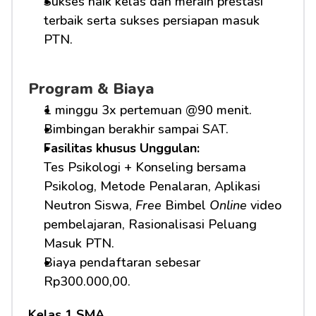
Sukses naik kelas dan meraih prestasi 
terbaik serta sukses persiapan masuk 
PTN.
Program & Biaya
1 minggu 3x pertemuan @90 menit.
Bimbingan berakhir sampai SAT.
Fasilitas khusus Unggulan: 
Tes Psikologi + Konseling bersama 
Psikolog, Metode Penalaran, Aplikasi 
Neutron Siswa, 
Free
 Bimbel 
Online
 video 
pembelajaran, Rasionalisasi Peluang 
Masuk PTN.     
Biaya pendaftaran sebesar 
Rp300.000,00.
Kelas 1 SMA