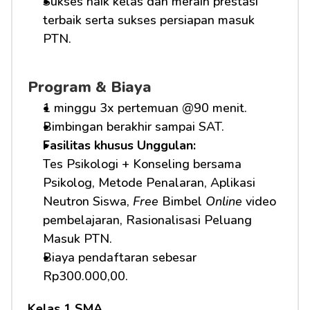
Sukses naik kelas dan meraih prestasi 
terbaik serta sukses persiapan masuk 
PTN.
Program & Biaya
1 minggu 3x pertemuan @90 menit.
Bimbingan berakhir sampai SAT.
Fasilitas khusus Unggulan: 
Tes Psikologi + Konseling bersama 
Psikolog, Metode Penalaran, Aplikasi 
Neutron Siswa, 
Free
 Bimbel 
Online
 video 
pembelajaran, Rasionalisasi Peluang 
Masuk PTN.     
Biaya pendaftaran sebesar 
Rp300.000,00.
Kelas 1 SMA