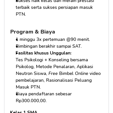
Sukses naik kelas dan meraih prestasi 
terbaik serta sukses persiapan masuk 
PTN.
Program & Biaya
1 minggu 3x pertemuan @90 menit.
Bimbingan berakhir sampai SAT.
Fasilitas khusus Unggulan: 
Tes Psikologi + Konseling bersama 
Psikolog, Metode Penalaran, Aplikasi 
Neutron Siswa, 
Free
 Bimbel 
Online
 video 
pembelajaran, Rasionalisasi Peluang 
Masuk PTN.     
Biaya pendaftaran sebesar 
Rp300.000,00.
Kelas 1 SMA