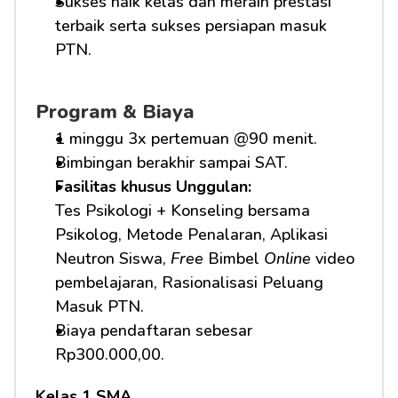
Sukses naik kelas dan meraih prestasi 
terbaik serta sukses persiapan masuk 
PTN.
Program & Biaya
1 minggu 3x pertemuan @90 menit.
Bimbingan berakhir sampai SAT.
Fasilitas khusus Unggulan: 
Tes Psikologi + Konseling bersama 
Psikolog, Metode Penalaran, Aplikasi 
Neutron Siswa, 
Free
 Bimbel 
Online
 video 
pembelajaran, Rasionalisasi Peluang 
Masuk PTN.     
Biaya pendaftaran sebesar 
Rp300.000,00.
Kelas 1 SMA