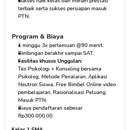
Sukses naik kelas dan meraih prestasi 
terbaik serta sukses persiapan masuk 
PTN.
Program & Biaya
1 minggu 3x pertemuan @90 menit.
Bimbingan berakhir sampai SAT.
Fasilitas khusus Unggulan: 
Tes Psikologi + Konseling bersama 
Psikolog, Metode Penalaran, Aplikasi 
Neutron Siswa, 
Free
 Bimbel 
Online
 video 
pembelajaran, Rasionalisasi Peluang 
Masuk PTN.     
Biaya pendaftaran sebesar 
Rp300.000,00.
Kelas 1 SMA