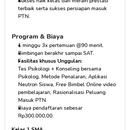
Sukses naik kelas dan meraih prestasi 
terbaik serta sukses persiapan masuk 
PTN.
Program & Biaya
1 minggu 3x pertemuan @90 menit.
Bimbingan berakhir sampai SAT.
Fasilitas khusus Unggulan: 
Tes Psikologi + Konseling bersama 
Psikolog, Metode Penalaran, Aplikasi 
Neutron Siswa, 
Free
 Bimbel 
Online
 video 
pembelajaran, Rasionalisasi Peluang 
Masuk PTN.     
Biaya pendaftaran sebesar 
Rp300.000,00.
Kelas 1 SMA