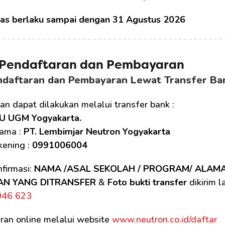
tas berlaku sampai dengan 31 Agustus 2026
 Pendaftaran dan Pembayaran
ndaftaran dan Pembayaran Lewat Transfer Ba
n dapat dilakukan melalui transfer bank :
U UGM Yogyakarta.
ama : 
PT. Lembimjar Neutron Yogyakarta
ening : 
0991006004
firmasi: 
NAMA /ASAL SEKOLAH / PROGRAM/ ALAM
AN YANG DITRANSFER
 & 
Foto bukti transfer
 dikirim 
946 623
ran online melalui website 
www.neutron.co.id/daftar