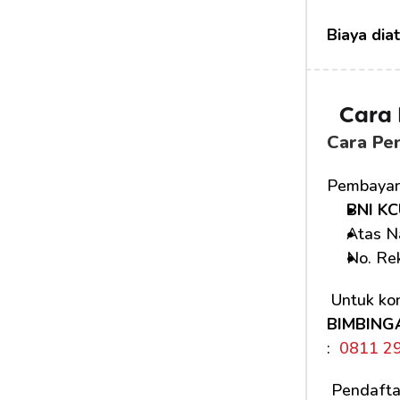
Biaya dia
Cara
Cara Pe
Pembayara
BNI KC
Atas N
No. Rek
 Untuk kon
BIMBING
: 
 0811 2
 Pendafta