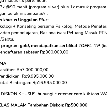
gu masuk 4x pertemuan.
3x @90 menit (program silver) plus 1x masuk program
gan berakhir sampai SAT.
as khusus Unggulan 
Plus
:
kologi + Konseling bersama Psikolog, Metode Penalara
 video pembelajaran, Rasionalisasi Peluang Masuk PTN
/Sabtu.
 program 
gold
, mendapatkan sertifikat 
TOEFL-ITP
 (b
pendaftaran sebesar Rp300.000,00
SMA
asilitas: Rp7.000.000,00 
Pendidikan: Rp9.995.000,00 
Total Bimbingan: Rp16.995.000,00 
 DISKON KHUSUS, hubungi customer care klik icon W
ELAS MALAM Tambahan Diskon: Rp500.000