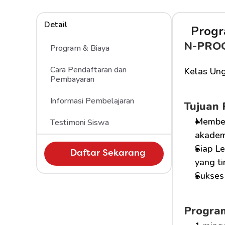
Detail
Progr
N-PRO
Program & Biaya
Cara Pendaftaran dan 
Kelas Ung
Pembayaran
Informasi Pembelajaran
Tujuan
Member
Testimoni Siswa
akademi
Siap Le
Daftar Sekarang
yang ti
Sukses 
Progra