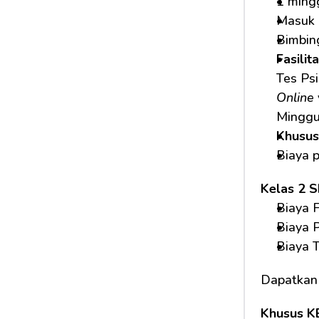
1 ming
Masuk 
Bimbin
Fasilit
Tes Psi
Online
Minggu
Khusus
Biaya 
Kelas 2 
Biaya F
Biaya 
Biaya 
Dapatkan
Khusus K