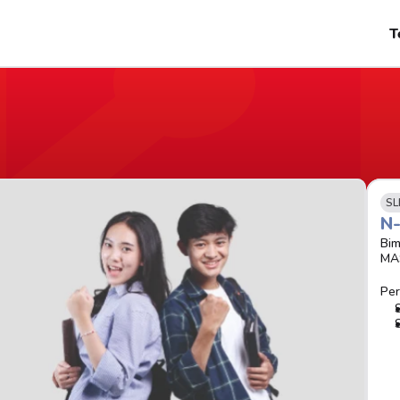
T
SL
N
Bim
MA
Per