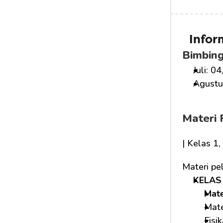
Infor
Bimbing
Juli: 04
Agustus
Materi 
| Kelas 1
Materi pe
KELAS 
Mat
Mate
Fisi