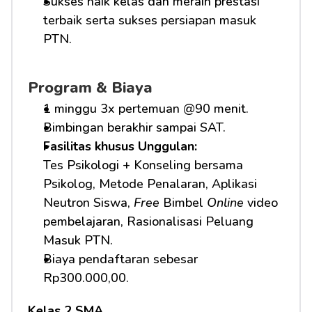
Sukses naik kelas dan meraih prestasi 
terbaik serta sukses persiapan masuk 
PTN.
Program & Biaya
1 minggu 3x pertemuan @90 menit.
Bimbingan berakhir sampai SAT.
Fasilitas khusus Unggulan: 
Tes Psikologi + Konseling bersama 
Psikolog, Metode Penalaran, Aplikasi 
Neutron Siswa, 
Free
 Bimbel 
Online
 video 
pembelajaran, Rasionalisasi Peluang 
Masuk PTN.     
Biaya pendaftaran sebesar 
Rp300.000,00.
Kelas 2 SMA