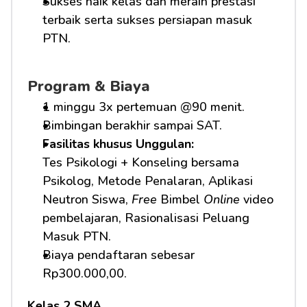
Sukses naik kelas dan meraih prestasi 
terbaik serta sukses persiapan masuk 
PTN.
Program & Biaya
1 minggu 3x pertemuan @90 menit.
Bimbingan berakhir sampai SAT.
Fasilitas khusus Unggulan: 
Tes Psikologi + Konseling bersama 
Psikolog, Metode Penalaran, Aplikasi 
Neutron Siswa, 
Free
 Bimbel 
Online
 video 
pembelajaran, Rasionalisasi Peluang 
Masuk PTN.     
Biaya pendaftaran sebesar 
Rp300.000,00.
Kelas 2 SMA