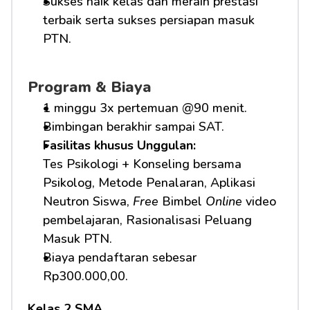
Sukses naik kelas dan meraih prestasi 
terbaik serta sukses persiapan masuk 
PTN.
Program & Biaya
1 minggu 3x pertemuan @90 menit.
Bimbingan berakhir sampai SAT.
Fasilitas khusus Unggulan: 
Tes Psikologi + Konseling bersama 
Psikolog, Metode Penalaran, Aplikasi 
Neutron Siswa, 
Free
 Bimbel 
Online
 video 
pembelajaran, Rasionalisasi Peluang 
Masuk PTN.     
Biaya pendaftaran sebesar 
Rp300.000,00.
Kelas 2 SMA