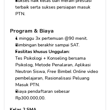
Sukses naik kelas dan meraih prestasi 
terbaik serta sukses persiapan masuk 
PTN.
Program & Biaya
1 minggu 3x pertemuan @90 menit.
Bimbingan berakhir sampai SAT.
Fasilitas khusus Unggulan: 
Tes Psikologi + Konseling bersama 
Psikolog, Metode Penalaran, Aplikasi 
Neutron Siswa, 
Free
 Bimbel 
Online
 video 
pembelajaran, Rasionalisasi Peluang 
Masuk PTN.     
Biaya pendaftaran sebesar 
Rp300.000,00.
Kelas 2 SMA