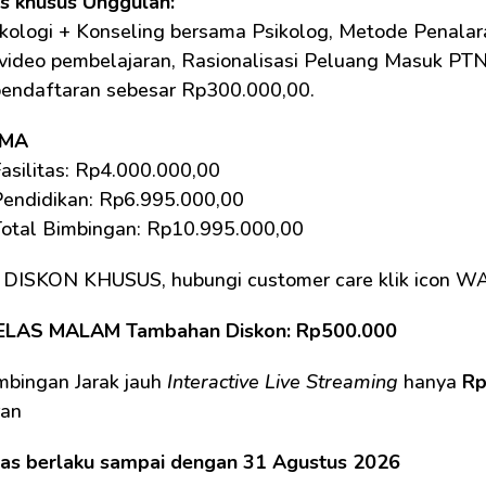
as khusus Unggulan: 
kologi + Konseling bersama Psikolog, Metode Penalara
 video pembelajaran, Rasionalisasi Peluang Masuk PTN. 
pendaftaran sebesar Rp300.000,00.
SMA
asilitas: Rp4.000.000,00 
Pendidikan: Rp6.995.000,00
Total Bimbingan: Rp10.995.000,00 
 DISKON KHUSUS, hubungi customer care klik icon W
ELAS MALAM Tambahan Diskon: Rp500.000
mbingan Jarak jauh 
Interactive Live Streaming
 hanya 
Rp
an 
tas berlaku sampai dengan 31 Agustus 2026