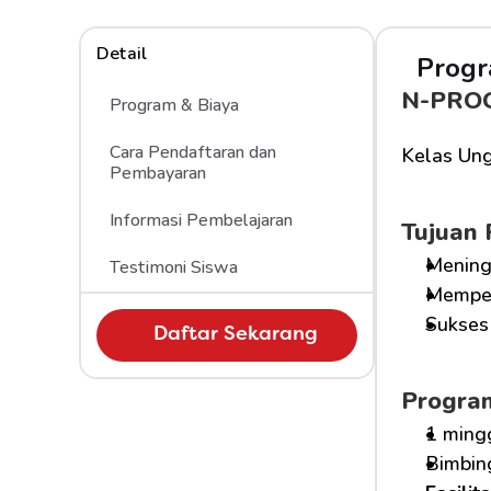
Detail
Progr
N-PRO
Program & Biaya
Cara Pendaftaran dan 
Kelas Ung
Pembayaran
Informasi Pembelajaran
Tujuan
Mening
Testimoni Siswa
Memper
Sukses 
Daftar Sekarang
Progra
1 ming
Bimbin