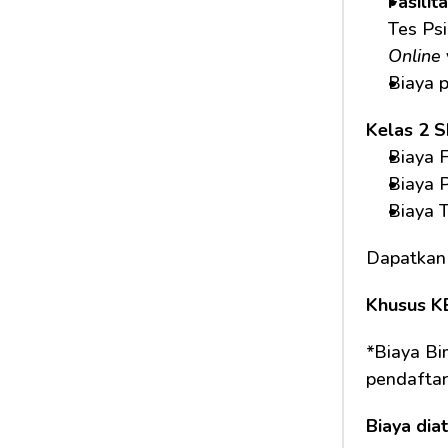
Fasilit
Tes Psi
Online
Biaya 
Kelas 2 
Biaya F
Biaya 
Biaya 
Dapatkan
Khusus K
*Biaya Bi
pendaftar
Biaya dia