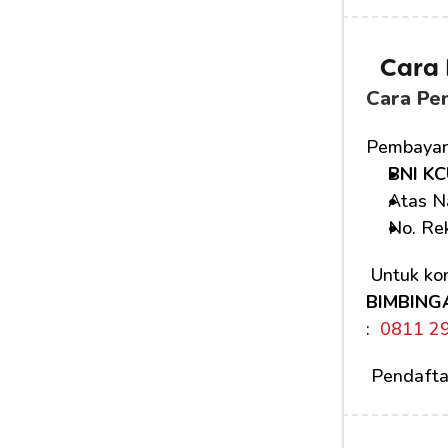
Cara
Cara Pe
Pembayara
BNI KC
Atas N
No. Rek
 Untuk kon
BIMBING
: 
 0811 2
 Pendafta