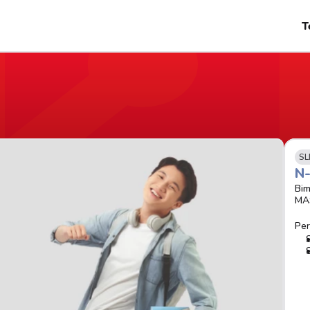
T
SL
N
Bim
MA
Per