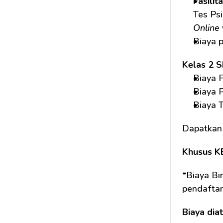
Fasilit
Tes Psi
Online
Biaya 
Kelas 2 
Biaya F
Biaya 
Biaya 
Dapatkan
Khusus K
*Biaya Bi
pendaftar
Biaya dia