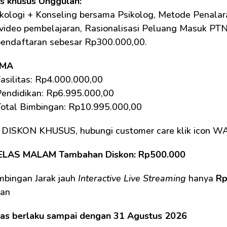
as khusus Unggulan: 
kologi + Konseling bersama Psikolog, Metode Penalara
 video pembelajaran, Rasionalisasi Peluang Masuk PTN. 
pendaftaran sebesar Rp300.000,00.
SMA
asilitas: Rp4.000.000,00 
Pendidikan: Rp6.995.000,00
Total Bimbingan: Rp10.995.000,00 
 DISKON KHUSUS, hubungi customer care klik icon W
ELAS MALAM Tambahan Diskon: Rp500.000
mbingan Jarak jauh 
Interactive Live Streaming
 hanya 
Rp
an 
tas berlaku sampai dengan 31 Agustus 2026