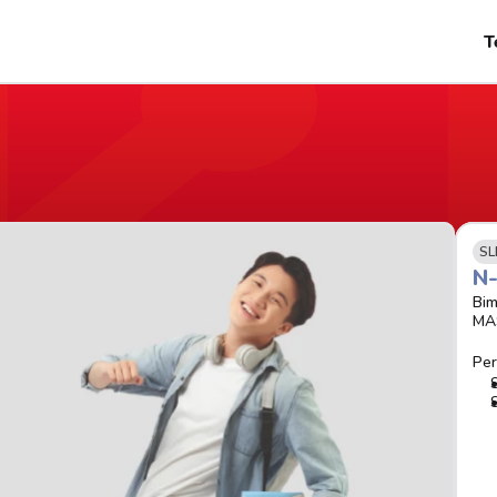
T
SL
N
Bim
MA
Per