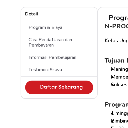
Detail
Progr
N-PRO
Program & Biaya
Cara Pendaftaran dan 
Kelas Ung
Pembayaran
Informasi Pembelajaran
Tujuan
Mening
Testimoni Siswa
Memper
Sukses 
Daftar Sekarang
Progra
1 ming
Bimbin