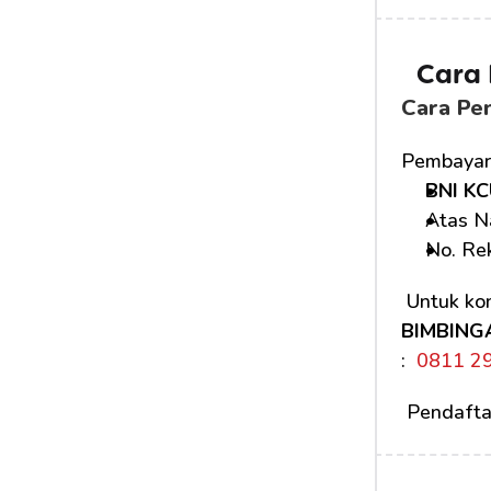
Cara
Cara Pe
Pembayara
BNI KC
Atas N
No. Rek
 Untuk kon
BIMBING
: 
 0811 2
 Pendafta