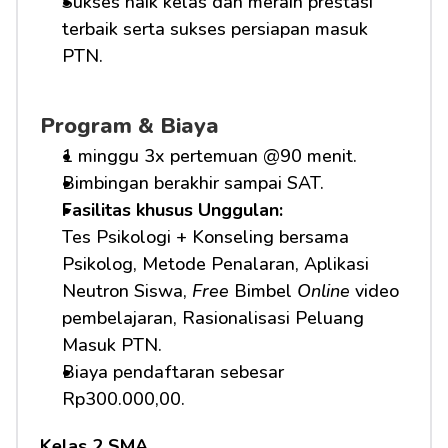
Sukses naik kelas dan meraih prestasi 
terbaik serta sukses persiapan masuk 
PTN.
Program & Biaya
1 minggu 3x pertemuan @90 menit.
Bimbingan berakhir sampai SAT.
Fasilitas khusus Unggulan: 
Tes Psikologi + Konseling bersama 
Psikolog, Metode Penalaran, Aplikasi 
Neutron Siswa, 
Free
 Bimbel 
Online
 video 
pembelajaran, Rasionalisasi Peluang 
Masuk PTN.     
Biaya pendaftaran sebesar 
Rp300.000,00.
Kelas 2 SMA