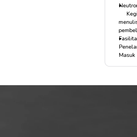
Neutro
    
menuli
pembel
Fasilit
Penelar
Masuk 