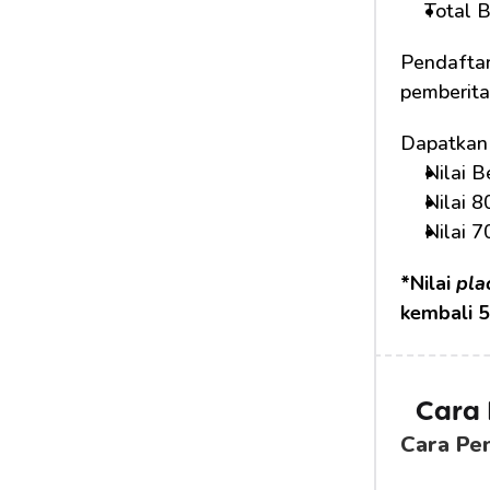
Total B
Pendaftar
pemberita
Dapatkan 
Nilai 
Nilai 
Nilai 
*Nilai 
pla
kembali 5
Cara
Cara Pe