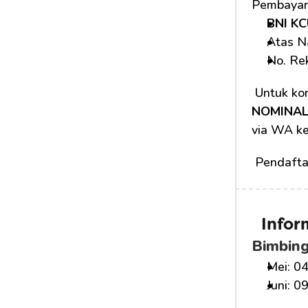
Pembayara
BNI KC
Atas N
No. Rek
 Untuk kon
NOMINAL
via WA ke
 Pendafta
Infor
Bimbing
Mei: 04
Juni: 0