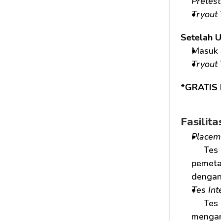
Pretest
Tryout
Setelah 
Masuk 
Tryout
*GRATIS 
Fasilit
Placem
     Tes ini bertujuan untuk mengetahui kemampuan awal siswa serta digunakan sebagai dasar  
pemeta
dengan
Tes Int
     Tes ini mengetahui kemampuan kognitif, penalaran, dan pemecahan masalah untuk membantu 
mengar