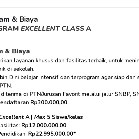
am & Biaya
GRAM 
EXCELLENT CLASS
 A
m & Biaya
ikan layanan khusus dan fasilitas terbaik, untuk men
k di sekolah.
bih Dini belajar intensif dan terprogram agar siap dan
PTN.
diterima di PTN/Jurusan Favorit melalui jalur SNBP, 
pendaftaran Rp300.000,00.
Excellent
 A | 
Max
 5 Siswa/kelas
asilitas: 
Rp12.000.000,00
endidikan: 
Rp22.995.000,00*