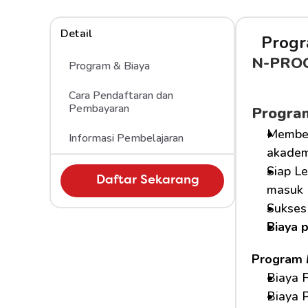
Detail
Progr
N-PRO
Program & Biaya
Cara Pendaftaran dan 
Pembayaran
Progra
Member
Informasi Pembelajaran
akademi
Siap Le
Daftar Sekarang
masuk 
Sukses 
Biaya 
Program 
Biaya F
Biaya P