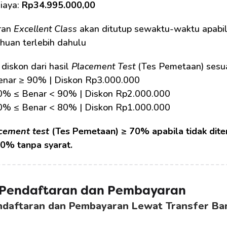
iaya: 
Rp34.995.000,00
an 
Excellent Class
 akan ditutup sewaktu-waktu apabila
huan terlebih dahulu
diskon dari hasil 
Placement Test
 (Tes Pemetaan) sesua
Benar ≥ 90% | Diskon Rp3.000.000
80% ≤ Benar < 90% | Diskon Rp2.000.000
70% ≤ Benar < 80% | Diskon Rp1.000.000
cement test
 (Tes Pemetaan) ≥ 70% apabila tidak dite
0% tanpa syarat.
 Pendaftaran dan Pembayaran
ndaftaran dan Pembayaran Lewat Transfer Ba