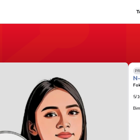
T
PR
N
Fok
5/1
Bim