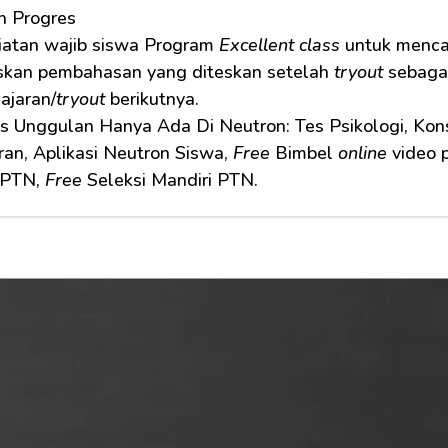
n Progres
 Kegiatan wajib siswa Program 
Excellent class
 untuk mencat
skan pembahasan yang diteskan setelah 
tryout
 sebaga
ajaran/
tryout
 berikutnya.
as Unggulan Hanya Ada Di Neutron: Tes Psikologi, Kon
an, Aplikasi Neutron Siswa, 
Free
 Bimbel 
online
 video 
PTN, 
Free
 Seleksi Mandiri PTN.