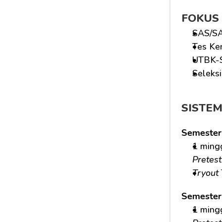
FOKUS
SAS/SA
Tes Ke
UTBK-
Seleks
SISTE
Semester
1 ming
Pretest
Tryout
Semester
1 ming