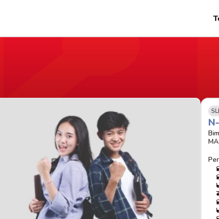
T
SL
N
Bim
MA
Per