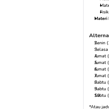
Mate
Fisi
Materi 
Alterna
Senin (
Selasa 
Jumat (
Jumat (
Jumat (
Jumat (
Sabtu (
Sabtu (
Sabtu (
*Atau jad