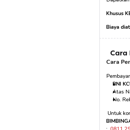
Khusus K
Biaya dia
Cara
Cara Pe
Pembayara
BNI KC
Atas N
No. Rek
 Untuk kon
BIMBING
: 
 0811 2