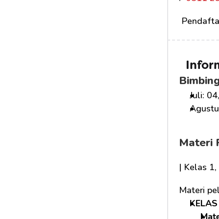
 Pendafta
Infor
Bimbing
Juli: 04
Agustus
Materi 
| Kelas 1
Materi pe
KELAS 
Mat