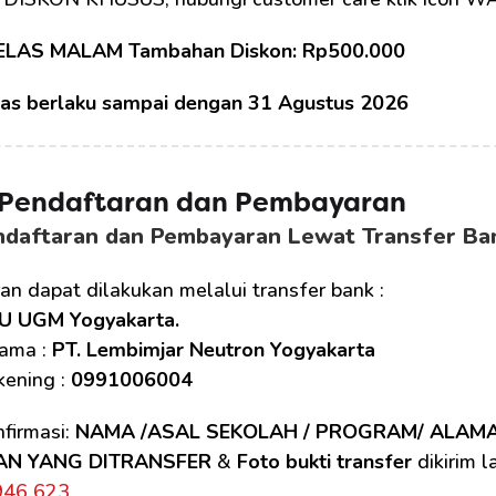
ELAS MALAM Tambahan Diskon: Rp500.000
tas berlaku sampai dengan 31 Agustus 2026
 Pendaftaran dan Pembayaran
ndaftaran dan Pembayaran Lewat Transfer Ba
n dapat dilakukan melalui transfer bank :
U UGM Yogyakarta.
ama : 
PT. Lembimjar Neutron Yogyakarta
ening : 
0991006004
firmasi: 
NAMA /ASAL SEKOLAH / PROGRAM/ ALAM
AN YANG DITRANSFER
 & 
Foto bukti transfer
 dikirim 
946 623