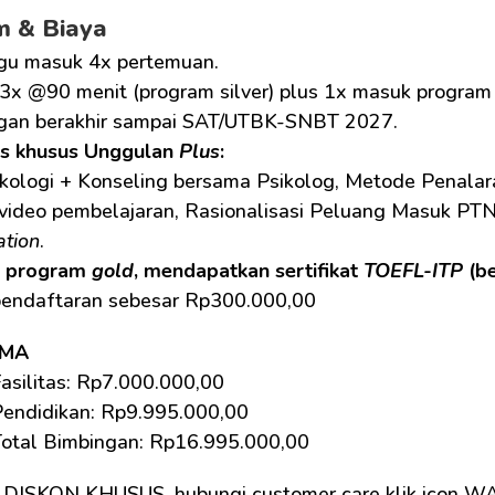
m & Biaya
gu masuk 4x pertemuan.
3x @90 menit (program silver) plus 1x masuk program
gan berakhir sampai SAT/UTBK-SNBT 2027.
as khusus Unggulan 
Plus
:
kologi + Konseling bersama Psikolog, Metode Penalara
 video pembelajaran, Rasionalisasi Peluang Masuk PTN
ation
.
 program 
gold
, mendapatkan sertifikat 
TOEFL-ITP
 (b
pendaftaran sebesar Rp300.000,00
SMA
asilitas: Rp7.000.000,00 
Pendidikan: Rp9.995.000,00 
Total Bimbingan: Rp16.995.000,00 
 DISKON KHUSUS, hubungi customer care klik icon W