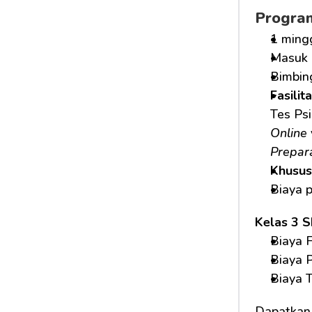
Progra
1 ming
Masuk 
Bimbin
Fasilit
Tes Psi
Online
Prepar
Khusus
Biaya 
Kelas 3 
Biaya F
Biaya 
Biaya 
Dapatkan