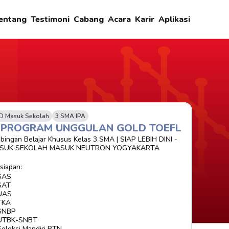
entang
Testimoni
Cabang
Acara
Karir
Aplikasi
D Masuk Sekolah
3 SMA IPA
-PROGRAM UNGGULAN GOLD TOEFL
bingan Belajar Khusus Kelas 3 SMA | SIAP LEBIH DINI - 
SUK SEKOLAH MASUK NEUTRON YOGYAKARTA
siapan:
SAS
SAT
UAS
TKA
SNBP
UTBK-SNBT
Seleksi Mandiri PTN