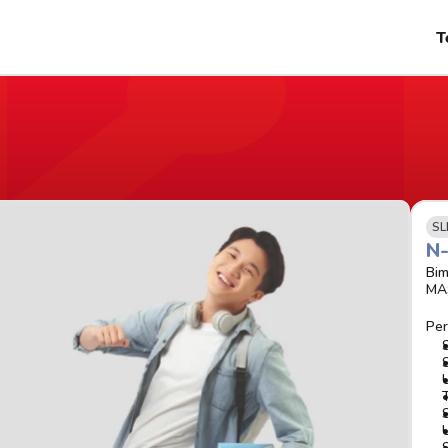
T
SL
N
Bim
MA
Per