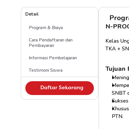
Detail
Progr
N-PRO
Program & Biaya
Cara Pendaftaran dan 
Kelas Ung
Pembayaran
TKA + SN
Informasi Pembelajaran
Tujuan
Testimoni Siswa
Mening
Memper
Daftar Sekarang
SNBT d
Sukses 
Khusus 
PTN.