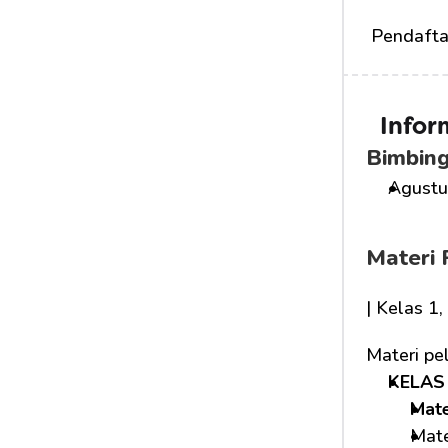
 Pendafta
Infor
Bimbing
Agustus
Materi 
| Kelas 1
Materi pe
KELAS 
Mat
Mate