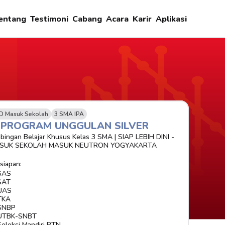
entang
Testimoni
Cabang
Acara
Karir
Aplikasi
D Masuk Sekolah
3 SMA IPA
-PROGRAM UNGGULAN SILVER 
bingan Belajar Khusus Kelas 3 SMA | SIAP LEBIH DINI - 
SUK SEKOLAH MASUK NEUTRON YOGYAKARTA
siapan:
SAS
SAT
UAS
TKA
SNBP
UTBK-SNBT
Seleksi Mandiri PTN