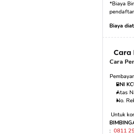
*Biaya Bi
pendaftar
Biaya dia
Cara
Cara Pe
Pembayara
BNI KC
Atas N
No. Rek
 Untuk kon
BIMBING
: 
 0811 2