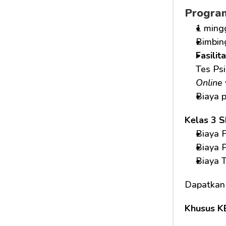
Progra
1 ming
Bimbin
Fasilit
Tes Psi
Online
Biaya 
Kelas 3 
Biaya F
Biaya 
Biaya 
Dapatkan
Khusus K