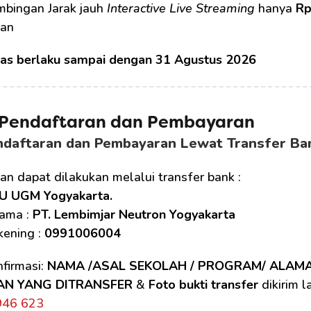
mbingan Jarak jauh 
Interactive Live Streaming
 hanya 
Rp
an 
tas berlaku sampai dengan 31 Agustus 2026
 Pendaftaran dan Pembayaran
ndaftaran dan Pembayaran Lewat Transfer Ba
n dapat dilakukan melalui transfer bank :
U UGM Yogyakarta.
ama : 
PT. Lembimjar Neutron Yogyakarta
ening : 
0991006004
firmasi: 
NAMA /ASAL SEKOLAH / PROGRAM/ ALAM
AN YANG DITRANSFER
 & 
Foto bukti transfer
 dikirim 
946 623