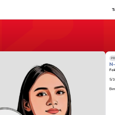
T
PR
N
Fok
5/1
Bim