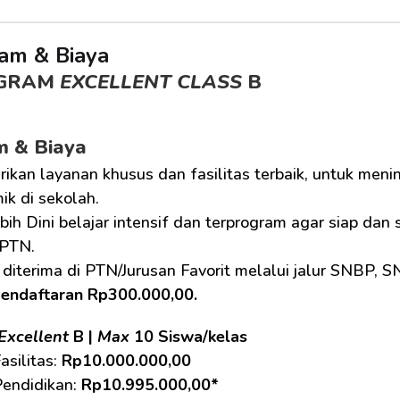
am & Biaya
GRAM 
EXCELLENT CLASS
 B
m & Biaya
ikan layanan khusus dan fasilitas terbaik, untuk men
k di sekolah.
bih Dini belajar intensif dan terprogram agar siap dan
PTN.
diterima di PTN/Jurusan Favorit melalui jalur SNBP, 
pendaftaran Rp300.000,00.
Excellent
 B | 
Max
 10 Siswa/kelas
asilitas: 
Rp10.000.000,00
endidikan: 
Rp10.995.000,00*