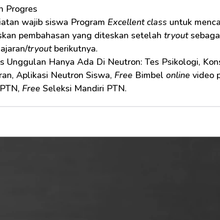
n Progres
 Kegiatan wajib siswa Program 
Excellent class
 untuk mencat
skan pembahasan yang diteskan setelah 
tryout
 sebaga
ajaran/
tryout
 berikutnya.
as Unggulan Hanya Ada Di Neutron: Tes Psikologi, Kon
an, Aplikasi Neutron Siswa, 
Free
 Bimbel 
online
 video 
PTN, 
Free
 Seleksi Mandiri PTN.