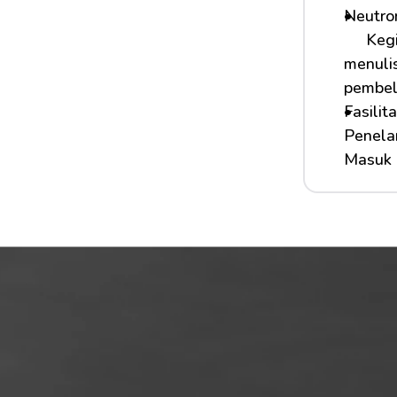
Neutro
    
menuli
pembel
Fasilit
Penelar
Masuk 