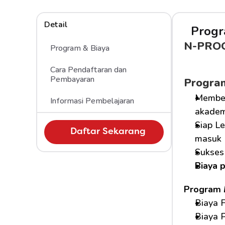
Detail
Progr
N-PRO
Program & Biaya
Cara Pendaftaran dan 
Pembayaran
Progra
Member
Informasi Pembelajaran
akademi
Siap Le
Daftar Sekarang
masuk 
Sukses 
Biaya 
Program 
Biaya F
Biaya P