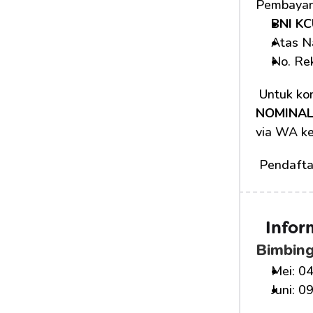
Pembayara
BNI KC
Atas N
No. Rek
 Untuk kon
NOMINAL
via WA ke
 Pendafta
Infor
Bimbing
Mei: 04
Juni: 0