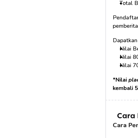
Total B
Pendaftar
pemberita
Dapatkan 
Nilai 
Nilai 
Nilai 
*Nilai 
pla
kembali 5
Cara
Cara Pe