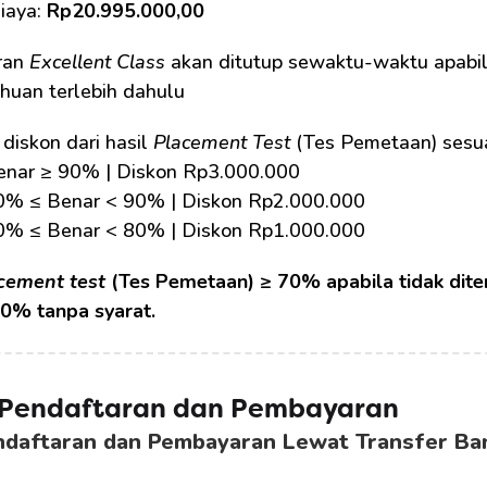
iaya: 
Rp20.995.000,00
an 
Excellent Class
 akan ditutup sewaktu-waktu apabila
huan terlebih dahulu
diskon dari hasil 
Placement Test
 (Tes Pemetaan) sesua
Benar ≥ 90% | Diskon Rp3.000.000
80% ≤ Benar < 90% | Diskon Rp2.000.000
70% ≤ Benar < 80% | Diskon Rp1.000.000
cement test
 (Tes Pemetaan) ≥ 70% apabila tidak dite
0% tanpa syarat.
 Pendaftaran dan Pembayaran
ndaftaran dan Pembayaran Lewat Transfer Ba