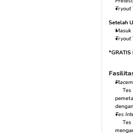
Pretest
Tryout
Setelah 
Masuk 
Tryout
*GRATIS 
Fasilit
Placem
     Tes ini bertujuan untuk mengetahui kemampuan awal siswa serta digunakan sebagai dasar  
pemeta
dengan
Tes Int
     Tes ini mengetahui kemampuan kognitif, penalaran, dan pemecahan masalah untuk membantu 
mengar