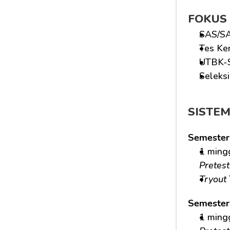
FOKUS
SAS/SA
Tes Ke
UTBK-
Seleks
SISTE
Semester
1 ming
Pretest
Tryout
Semester
1 ming