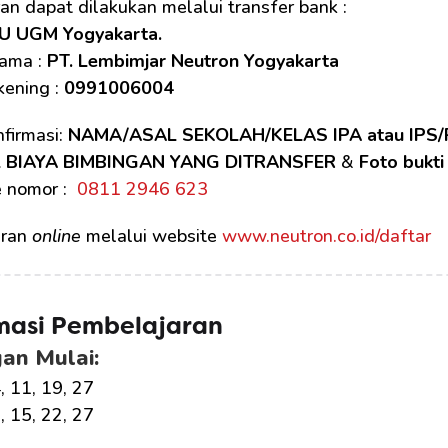
n dapat dilakukan melalui transfer bank :
U UGM Yogyakarta.
ama : 
PT. Lembimjar Neutron Yogyakarta
ening : 
0991006004
firmasi: 
NAMA/ASAL SEKOLAH/KELAS IPA atau IP
 BIAYA BIMBINGAN YANG DITRANSFER
 & 
Foto bukti
 nomor : 
 0811 2946 623
ran 
online
 melalui website 
www.neutron.co.id/daftar
masi Pembelajaran
an Mulai:
, 11, 19, 27
9, 15, 22, 27