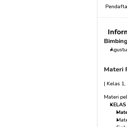
 Pendafta
Infor
Bimbing
Agustus
Materi 
| Kelas 1
Materi pe
KELAS 
Mat
Mate