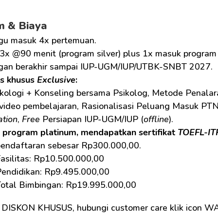
m & Biaya
gu masuk 4x pertemuan.
3x @90 menit (program silver) plus 1x masuk program
gan berakhir sampai IUP-UGM/IUP/UTBK-SNBT 2027.
as khusus 
Exclusive
:
kologi + Konseling bersama Psikolog, Metode Penalara
 video pembelajaran, Rasionalisasi Peluang Masuk PTN
ation
, 
Free
 Persiapan IUP-UGM/IUP (
offline
).
 program platinum, mendapatkan sertifikat 
TOEFL-IT
pendaftaran sebesar Rp300.000,00.
asilitas: Rp10.500.000,00
Pendidikan: Rp9.495.000,00
Total Bimbingan: Rp19.995.000,00
 DISKON KHUSUS, hubungi customer care klik icon W