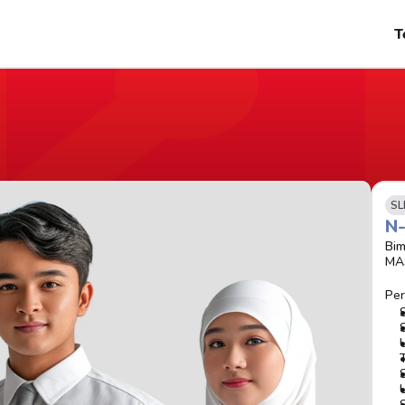
T
SL
N
Bim
MA
Per