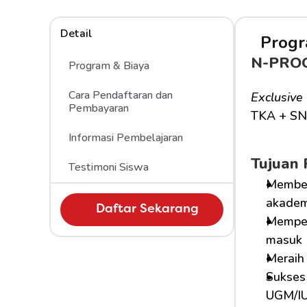
Detail
Progr
N-PRO
Program & Biaya
Cara Pendaftaran dan 
Exclusive
Pembayaran
TKA + SN
Informasi Pembelajaran
Tujuan
Testimoni Siswa
Member
akademi
Daftar Sekarang
Mempers
masuk 
Meraih 
Sukses 
UGM/IU