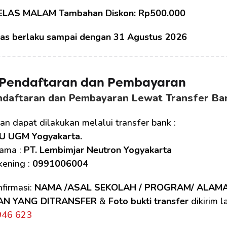
ELAS MALAM Tambahan Diskon: Rp500.000
tas berlaku sampai dengan 31 Agustus 2026
 Pendaftaran dan Pembayaran
ndaftaran dan Pembayaran Lewat Transfer Ba
n dapat dilakukan melalui transfer bank :
U UGM Yogyakarta.
ama : 
PT. Lembimjar Neutron Yogyakarta
ening : 
0991006004
firmasi: 
NAMA /ASAL SEKOLAH / PROGRAM/ ALAM
AN YANG DITRANSFER
 & 
Foto bukti transfer
 dikirim 
946 623