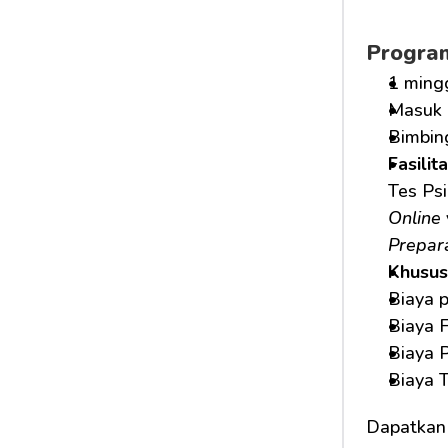
Progra
1 ming
Masuk 
Bimbin
Fasilit
Tes Psi
Online
Prepar
Khusus
Biaya 
Biaya F
Biaya 
Biaya 
Dapatkan