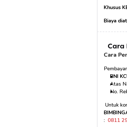
Khusus K
Biaya dia
Cara
Cara Pe
Pembayara
BNI KC
Atas N
No. Rek
 Untuk kon
BIMBING
: 
 0811 2