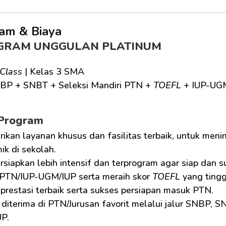
am & Biaya
GRAM UNGGULAN PLATINUM
 Class
 | Kelas 3 SMA
BP + SNBT + Seleksi Mandiri PTN + 
TOEFL
 + IUP-UG
 Program
ikan layanan khusus dan fasilitas terbaik, untuk men
k di sekolah.
iapkan lebih intensif dan terprogram agar siap dan s
PTN/IUP-UGM/IUP serta meraih skor 
TOEFL
 yang tingg
prestasi terbaik serta sukses persiapan masuk PTN.
diterima di PTN/Jurusan favorit melalui jalur SNBP, S
P.