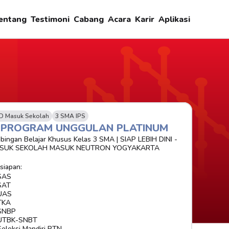
entang
Testimoni
Cabang
Acara
Karir
Aplikasi
D Masuk Sekolah
3 SMA IPS
-PROGRAM UNGGULAN PLATINUM 
bingan Belajar Khusus Kelas 3 SMA | SIAP LEBIH DINI - 
SUK SEKOLAH MASUK NEUTRON YOGYAKARTA
siapan:
SAS
SAT
UAS
TKA
SNBP
UTBK-SNBT
Seleksi Mandiri PTN