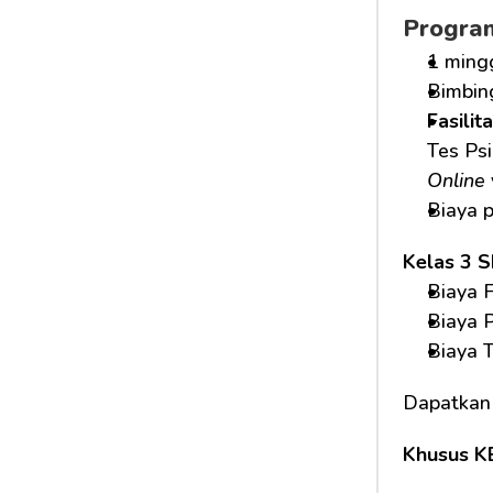
Progra
1 ming
Bimbin
Fasilit
Tes Psi
Online
Biaya 
Kelas 3 
Biaya F
Biaya 
Biaya 
Dapatkan
Khusus K