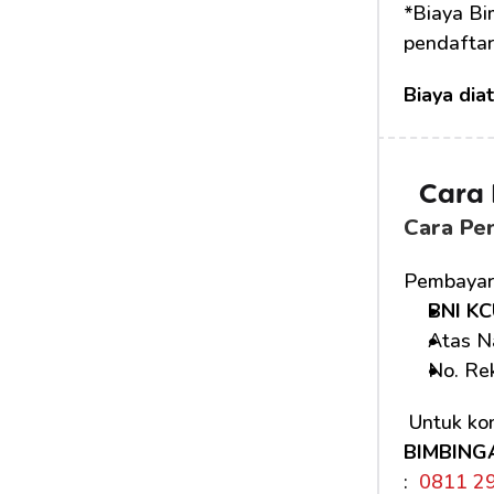
*Biaya Bi
pendaftar
Biaya dia
Cara
Cara Pe
Pembayara
BNI KC
Atas N
No. Rek
 Untuk kon
BIMBING
: 
 0811 2