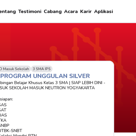
entang
Testimoni
Cabang
Acara
Karir
Aplikasi
D Masuk Sekolah
3 SMA IPS
-PROGRAM UNGGULAN SILVER 
bingan Belajar Khusus Kelas 3 SMA | SIAP LEBIH DINI - 
SUK SEKOLAH MASUK NEUTRON YOGYAKARTA
siapan:
SAS
SAT
UAS
TKA
SNBP
UTBK-SNBT
Seleksi Mandiri PTN