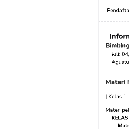
 Pendafta
Infor
Bimbing
Juli: 04
Agustus
Materi 
| Kelas 1
Materi pe
KELAS 
Mat