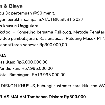
m & Biaya
gu 3x pertemuan @90 menit.
gan berakhir sampai SAT/UTBK-SNBT 2027.
as khusus Unggulan: 
kologi + Konseling bersama Psikolog, Metode Penalara
 video pembelajaran, Rasionalisasi Peluang Masuk PTN
pendaftaran sebesar Rp300.000,00.
SMA
asilitas: Rp6.000.000,00 
Pendidikan: Rp7.995.000,00
Total Bimbingan: Rp13.995.000,00 
 DISKON KHUSUS, hubungi customer care klik icon W
ELAS MALAM Tambahan Diskon: Rp500.000