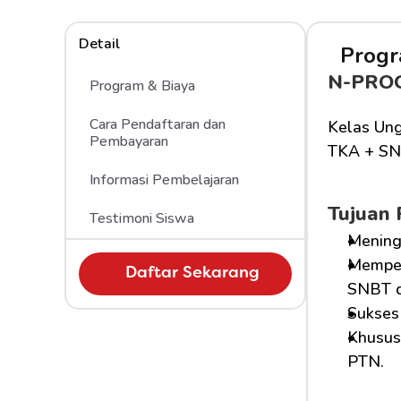
Detail
Progr
N-PRO
Program & Biaya
Cara Pendaftaran dan 
Kelas Ung
Pembayaran
TKA + SN
Informasi Pembelajaran
Tujuan
Testimoni Siswa
Mening
Memper
Daftar Sekarang
SNBT d
Sukses 
Khusus 
PTN.