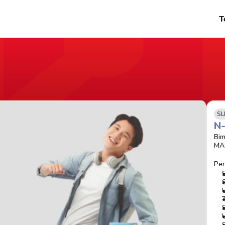
T
SL
N
Bim
MA
Per