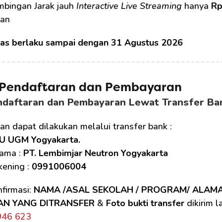
mbingan Jarak jauh 
Interactive Live Streaming
 hanya 
Rp
an 
tas berlaku sampai dengan 31 Agustus 2026
 Pendaftaran dan Pembayaran
ndaftaran dan Pembayaran Lewat Transfer Ba
n dapat dilakukan melalui transfer bank :
U UGM Yogyakarta.
ama : 
PT. Lembimjar Neutron Yogyakarta
ening : 
0991006004
firmasi: 
NAMA /ASAL SEKOLAH / PROGRAM/ ALAM
AN YANG DITRANSFER
 & 
Foto bukti transfer
 dikirim 
946 623