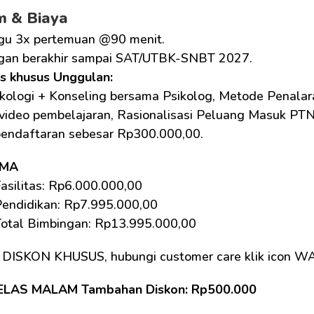
m & Biaya
gu 3x pertemuan @90 menit.
gan berakhir sampai SAT/UTBK-SNBT 2027.
as khusus Unggulan: 
kologi + Konseling bersama Psikolog, Metode Penalara
 video pembelajaran, Rasionalisasi Peluang Masuk PTN
pendaftaran sebesar Rp300.000,00.
SMA
asilitas: Rp6.000.000,00 
Pendidikan: Rp7.995.000,00
Total Bimbingan: Rp13.995.000,00 
 DISKON KHUSUS, hubungi customer care klik icon W
ELAS MALAM Tambahan Diskon: Rp500.000