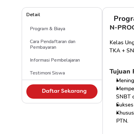
Detail
Progr
N-PRO
Program & Biaya
Cara Pendaftaran dan 
Kelas Ung
Pembayaran
TKA + SN
Informasi Pembelajaran
Tujuan
Testimoni Siswa
Mening
Memper
Daftar Sekarang
SNBT d
Sukses 
Khusus 
PTN.