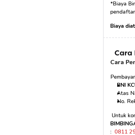
*Biaya Bi
pendaftar
Biaya dia
Cara
Cara Pe
Pembayara
BNI KC
Atas N
No. Rek
 Untuk kon
BIMBING
: 
 0811 2