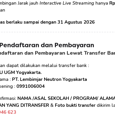
mbingan Jarak jauh 
Interactive Live Streaming
 hanya 
Rp
an 
tas berlaku sampai dengan 31 Agustus 2026
 Pendaftaran dan Pembayaran
ndaftaran dan Pembayaran Lewat Transfer Ba
n dapat dilakukan melalui transfer bank :
U UGM Yogyakarta.
ama : 
PT. Lembimjar Neutron Yogyakarta
ening : 
0991006004
firmasi: 
NAMA /ASAL SEKOLAH / PROGRAM/ ALAM
AN YANG DITRANSFER
 & 
Foto bukti transfer
 dikirim 
946 623