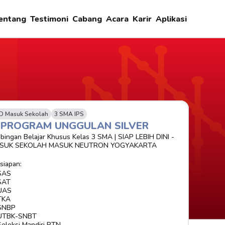
entang
Testimoni
Cabang
Acara
Karir
Aplikasi
D Masuk Sekolah
3 SMA IPS
-PROGRAM UNGGULAN SILVER 
bingan Belajar Khusus Kelas 3 SMA | SIAP LEBIH DINI - 
SUK SEKOLAH MASUK NEUTRON YOGYAKARTA
siapan:
SAS
SAT
UAS
TKA
SNBP
UTBK-SNBT
Seleksi Mandiri PTN