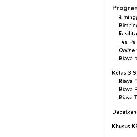
Progra
1 ming
Bimbin
Fasilit
Tes Psi
Online
Biaya 
Kelas 3 
Biaya F
Biaya 
Biaya 
Dapatkan
Khusus K