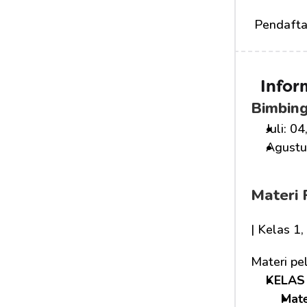
 Pendafta
Infor
Bimbing
Juli: 04
Agustus
Materi 
| Kelas 1
Materi pe
KELAS 
Mat