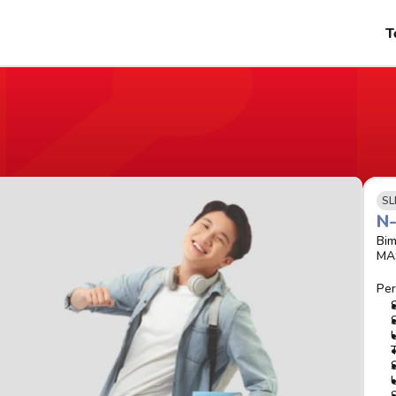
T
SL
N
Bim
MA
Per