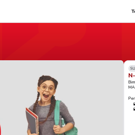
T
SL
N
Bim
MA
Per