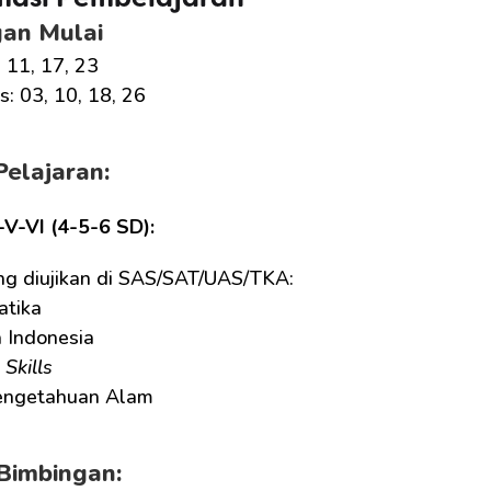
masi Pembelajaran
gan Mulai
, 11, 17, 23
: 03, 10, 18, 26
Pelajaran:
V-VI (4-5-6 SD):
ng diujikan di SAS/SAT/UAS/TKA:
tika
 Indonesia
 Skills
engetahuan Alam
Bimbingan: