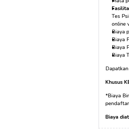
Mata pe
Fasilit
Tes Psi
online
 
Biaya 
Biaya F
Biaya 
Biaya 
Dapatkan
Khusus K
*Biaya Bi
pendafta
Biaya dia