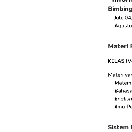
Infor
Bimbin
Juli: 04
Agustus
Materi 
KELAS IV-
Materi ya
Matema
Bahasa
English
Ilmu P
Sistem 