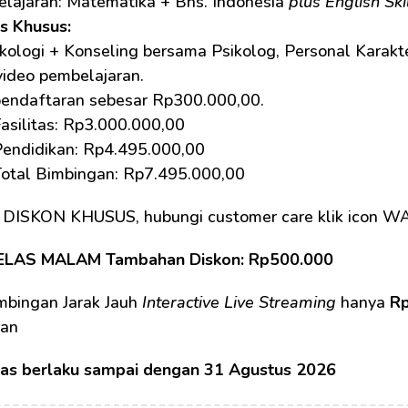
lajaran: Matematika + Bhs. Indonesia 
plus English Skil
as Khusus: 
kologi + Konseling bersama Psikolog, Personal Karakte
video pembelajaran.
pendaftaran sebesar Rp300.000,00.
asilitas: Rp3.000.000,00
Pendidikan: Rp4.495.000,00 
Total Bimbingan: Rp7.495.000,00
 DISKON KHUSUS, hubungi customer care klik icon W
ELAS MALAM Tambahan Diskon: Rp500.000
mbingan Jarak Jauh 
Interactive Live Streaming
 hanya 
Rp
ran
tas berlaku sampai dengan 31 Agustus 2026