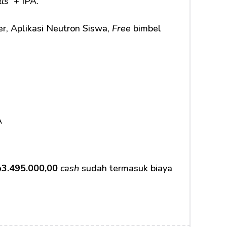
ls 
 + IPA.
r, Aplikasi Neutron Siswa, 
Free
 bimbel 
A
3.495.000,00 
cash
 sudah termasuk biaya 