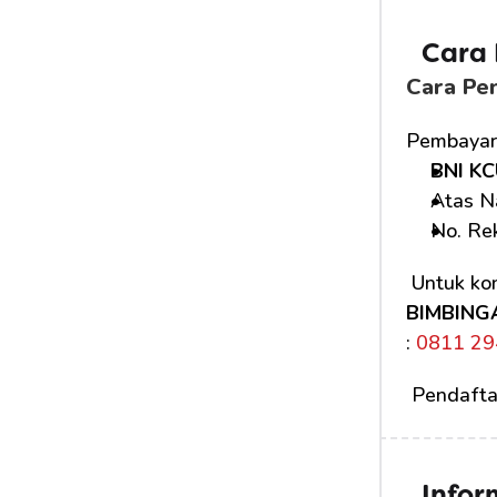
Cara
Cara Pe
Pembayara
BNI KC
Atas N
No. Rek
 Untuk kon
BIMBING
:
 0811 29
 Pendafta