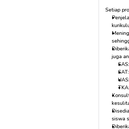
Setiap pr
Penjela
kurikul
Mening
sehing
Diberi
juga a
SAS:
SAT:
UAS:
TKA
Konsult
kesulit
Disedi
siswa s
Diberik