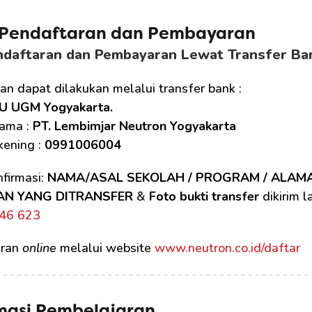
 Pendaftaran dan Pembayaran 
ndaftaran dan Pembayaran Lewat Transfer Ba
n dapat dilakukan melalui transfer bank :
U UGM Yogyakarta.
ama : 
PT. Lembimjar Neutron Yogyakarta
ening : 
0991006004
firmasi: 
NAMA/ASAL SEKOLAH / PROGRAM / ALAM
AN YANG DITRANSFER
 & 
Foto bukti transfer
 dikirim 
46 623
ran 
online
 melalui website 
www.neutron.co.id/daftar