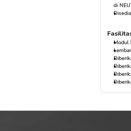
di NE
Disedia
Fasilit
Modul 
Lembar
Diberik
Diberi
Diberi
Diberi