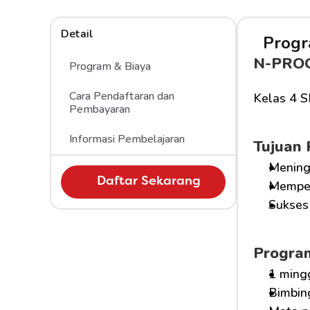
Detail
Progr
N-PRO
Program & Biaya
Cara Pendaftaran dan 
Kelas 4 S
Pembayaran 
Informasi Pembelajaran
Tujuan
Mening
Daftar Sekarang
Memper
Sukses 
Progra
1 ming
Bimbin