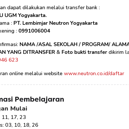
n dapat dilakukan melalui transfer bank :
U UGM Yogyakarta.
ama : 
PT. Lembimjar Neutron Yogyakarta
ening : 
0991006004
firmasi: 
NAMA /ASAL SEKOLAH / PROGRAM/ ALAM
AN YANG DITRANSFER
 & 
Foto bukti transfer
 dikirim 
946 623
ran 
online
 melalui website 
www.neutron.co.id/daftar
masi Pembelajaran
gan Mulai
, 11, 17, 23
: 03, 10, 18, 26