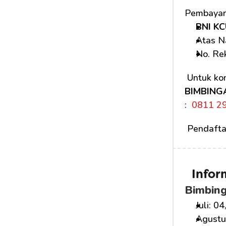
Pembayara
BNI KC
Atas N
No. Rek
 Untuk kon
BIMBING
: 
 0811 2
 Pendafta
Infor
Bimbin
Juli: 04
Agustus