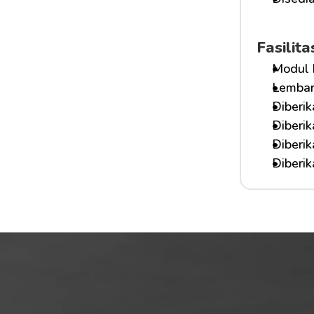
Fasilit
Modul 
Lembar
Diberik
Diberi
Diberi
Diberi