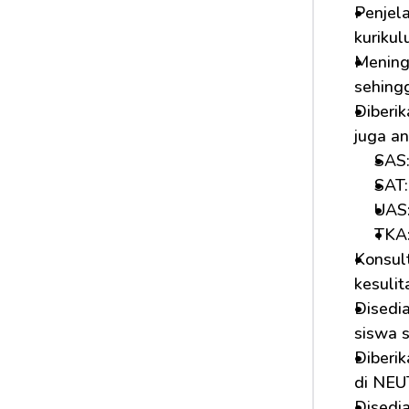
Penjela
kurikul
Mening
sehing
Diberi
juga a
SAS:
SAT:
UAS:
TKA
Konsult
kesulit
Disedi
siswa s
Diberik
di NE
Disedi