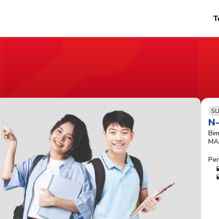
T
SL
N
Bim
MA
Per