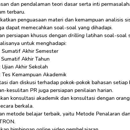
san dan pendalaman teori dasar serta inti permasalaha
um terbaru.
katkan penguasaan materi dan kemampuan analisis sisw
ga dapat memecahkan soal-soal yang dihadapi.
kan persiapan khusus dengan 
drilling
 latihan soal-soa
nalisanya untuk menghadapi:
 Sumatif Akhir Semester
 Sumatif Akhir Tahun
 Ujian Akhir Sekolah
: Tes Kemampuan Akademik
asi dan diskusi terhadap pokok-pokok bahasan setiap b
an-kesulitan PR juga persiapan penilaian harian.
akan konsultasi akademik dan konsultasi dengan orang
ecara berkala.
an metode belajar terbaik, yaitu Metode Penalaran dan
UTRON.
akan bimbingan 
online
 video pembelajaran.