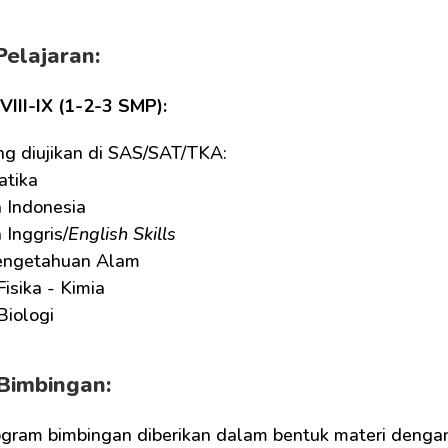
Pelajaran:
-VIII-IX (1-2-3 SMP):
ng diujikan di SAS/SAT/TKA:
tika
 Indonesia
Inggris/
English Skills
engetahuan Alam
Fisika - Kimia
Biologi
Bimbingan:
ogram bimbingan diberikan dalam bentuk materi dengan