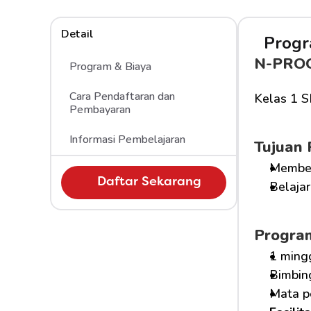
Detail
Progr
N-PRO
Program & Biaya
Cara Pendaftaran dan 
Kelas 1 S
Pembayaran 
Informasi Pembelajaran
Tujuan
Memberi
Daftar Sekarang
Belajar
Progra
1 ming
Bimbin
Mata pe