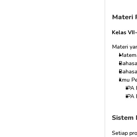
Materi 
Kelas VII
Materi ya
Matema
Bahasa
Bahasa 
Ilmu P
IPA 
IPA 
Sistem 
Setiap pr