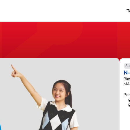
T
SL
N
Bim
MA
Per