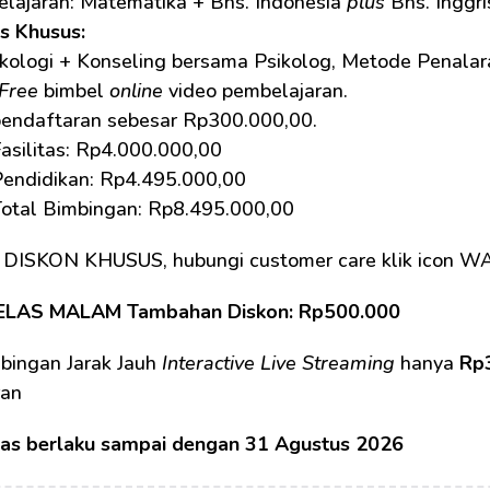
lajaran: Matematika + Bhs. Indonesia 
plus
 Bhs. Inggri
as Khusus: 
kologi + Konseling bersama Psikolog, Metode Penalaran
Free
 bimbel 
online
 video pembelajaran.
pendaftaran sebesar Rp300.000,00.
asilitas: Rp4.000.000,00
Pendidikan: Rp4.495.000,00
Total Bimbingan: Rp8.495.000,00
 DISKON KHUSUS, hubungi customer care klik icon W
ELAS MALAM Tambahan Diskon: Rp500.000
bingan Jarak Jauh 
Interactive Live Streaming
 hanya 
Rp
ran
tas berlaku sampai dengan 31 Agustus 2026