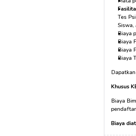
Mata pe
Fasilit
Tes Psi
Siswa, 
Biaya 
Biaya F
Biaya 
Biaya 
Dapatkan
Khusus K
Biaya Bim
pendafta
Biaya dia