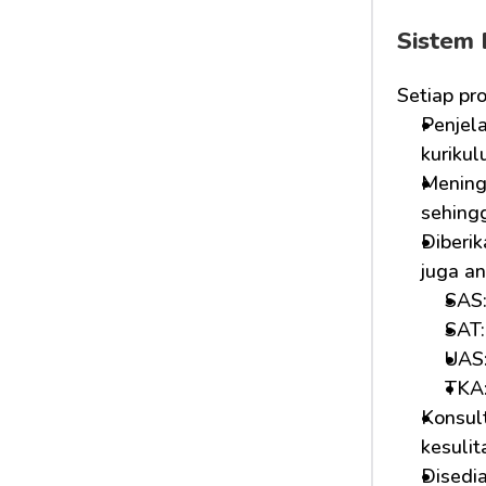
Sistem 
Setiap pr
Penjela
kurikul
Mening
sehing
Diberi
juga a
SAS:
SAT:
UAS:
TKA
Konsult
kesulit
Disedi