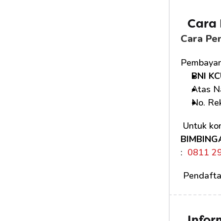
Cara
Cara Pe
Pembayara
BNI KC
Atas N
No. Rek
 Untuk kon
BIMBING
: 
 0811 2
 Pendafta