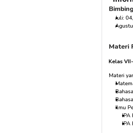
Infor
Bimbin
Juli: 04
Agustus
Materi 
Kelas VII
Materi ya
Matema
Bahasa
Bahasa 
Ilmu P
IPA 
IPA 