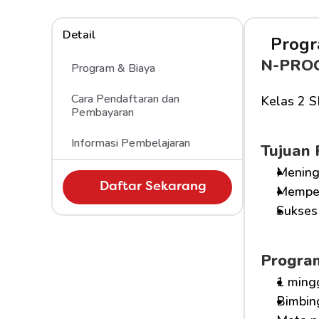
Detail
Progr
N-PRO
Program & Biaya
Cara Pendaftaran dan 
Kelas 2 
Pembayaran 
Informasi Pembelajaran
Tujuan
Mening
Daftar Sekarang
Memper
Sukses 
Progra
1 ming
Bimbin