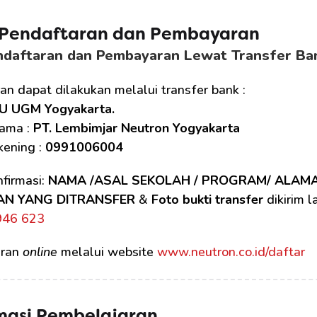
 Pendaftaran dan Pembayaran 
ndaftaran dan Pembayaran Lewat Transfer Ba
n dapat dilakukan melalui transfer bank :
U UGM Yogyakarta.
ama : 
PT. Lembimjar Neutron Yogyakarta
ening : 
0991006004
firmasi: 
NAMA /ASAL SEKOLAH / PROGRAM/ ALAM
AN YANG DITRANSFER
 & 
Foto bukti transfer
 dikirim 
946 623
ran 
online
 melalui website 
www.neutron.co.id/daftar