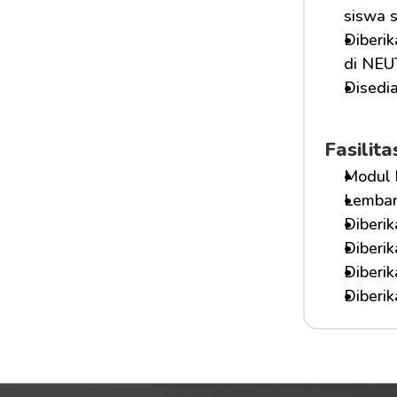
siswa s
Diberik
di NE
Disedi
Fasilit
Modul 
Lembar
Diberik
Diberi
Diberi
Diberi