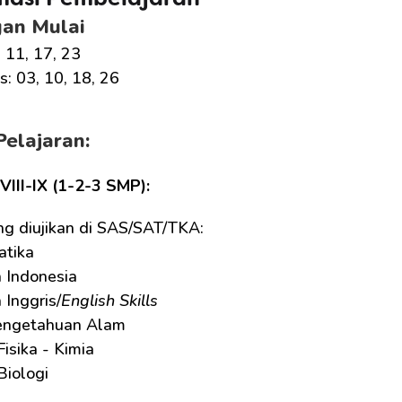
masi Pembelajaran
gan Mulai
, 11, 17, 23
: 03, 10, 18, 26
Pelajaran:
-VIII-IX (1-2-3 SMP):
ng diujikan di SAS/SAT/TKA:
tika
 Indonesia
Inggris/
English Skills
engetahuan Alam
Fisika - Kimia
Biologi