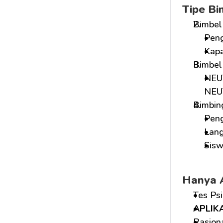
Tipe B
Bimbel
Peng
Kapa
Bimbel
NEUT
NEUT
Bimbing
Peng
Lang
Sisw
Hanya 
Tes Ps
APLIK
Rasion