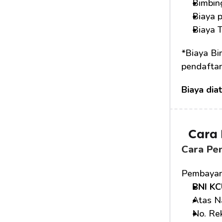
Bimbin
Biaya 
Biaya 
*Biaya Bi
pendafta
Biaya dia
Cara
Cara Pe
Pembayara
BNI KC
Atas N
No. Rek