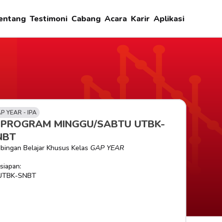
entang
Testimoni
Cabang
Acara
Karir
Aplikasi
P YEAR - IPA
-PROGRAM MINGGU/SABTU UTBK-
NBT
bingan Belajar Khusus Kelas 
GAP YEAR
siapan:
UTBK-SNBT