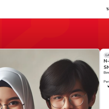
T
GA
N
S
Bim
Per