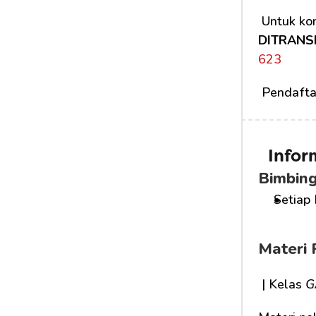
 Untuk kon
DITRANS
623
 Pendafta
Infor
Bimbing
Setiap 
Materi 
 | Kelas 
G