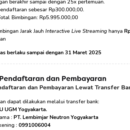
gan berakhir sampai dengan 25x pertemuan.
pendaftaran sebesar Rp300.000,00.
Total Bimbingan: Rp5.995.000,00
mbingan Jarak Jauh 
Interactive Live Streaming
 hanya 
Rp
ran
tas berlaku sampai dengan 31 Maret 2025
 Pendaftaran dan Pembayaran 
ndaftaran dan Pembayaran Lewat Transfer Ba
n dapat dilakukan melalui transfer bank:
U UGM Yogyakarta.
ama : 
PT. Lembimjar Neutron Yogyakarta
ening : 
0991006004