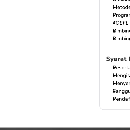
Metode
Progra
TOEFL 
Bimbin
Bimbing
Syarat 
Peserta
Mengis
Menyera
Sanggu
Pendaft