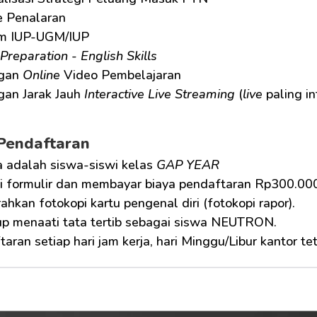
 Penalaran
m IUP-UGM/IUP
Preparation
 - 
English Skills
gan 
Online
 Video Pembelajaran
an Jarak Jauh 
Interactive Live Streaming
 (
live
 paling in
Pendaftaran
 adalah siswa-siswi kelas 
GAP YEAR
i formulir dan membayar biaya pendaftaran Rp300.000
hkan fotokopi kartu pengenal diri (fotokopi rapor).
p menaati tata tertib sebagai siswa NEUTRON.
aran setiap hari jam kerja, hari Minggu/Libur kantor te