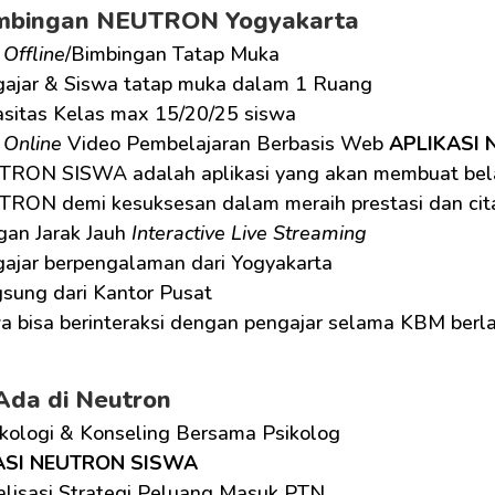
imbingan NEUTRON Yogyakarta
 
Offline
/Bimbingan Tatap Muka
ajar & Siswa tatap muka dalam 1 Ruang
sitas Kelas max 15/20/25 siswa
 
Online
 Video Pembelajaran Berbasis Web 
APLIKASI
RON SISWA adalah aplikasi yang akan membuat belaj
RON demi kesuksesan dalam meraih prestasi dan cita
an Jarak Jauh 
Interactive Live Streaming
ajar berpengalaman dari Yogyakarta
sung dari Kantor Pusat
a bisa berinteraksi dengan pengajar selama KBM ber
Ada di Neutron
ikologi & Konseling Bersama Psikolog
ASI NEUTRON SISWA
alisasi Strategi Peluang Masuk PTN