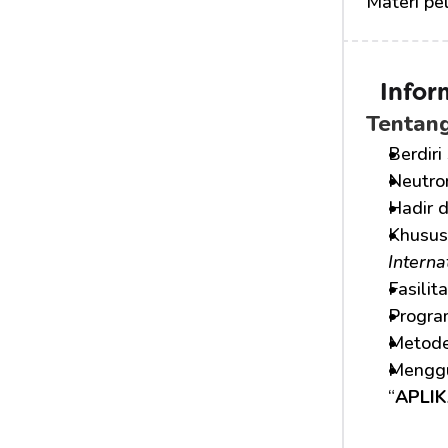
Materi pe
Info
Tentan
Berdiri
Neutro
Hadir 
Khusus
Interna
Fasilit
Program
Metode
Menggu
“
APLI