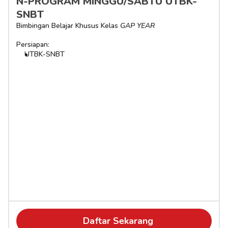
N-PROGRAM MINGGU/SABTU UTBK-
SNBT
Bimbingan Belajar Khusus Kelas 
GAP YEAR
Persiapan:
UTBK-SNBT
Daftar Sekarang