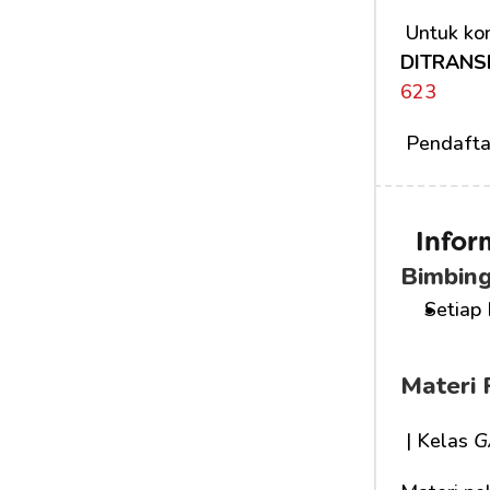
 Untuk kon
DITRANS
623
 Pendafta
Infor
Bimbing
Setiap 
Materi 
 | Kelas 
G