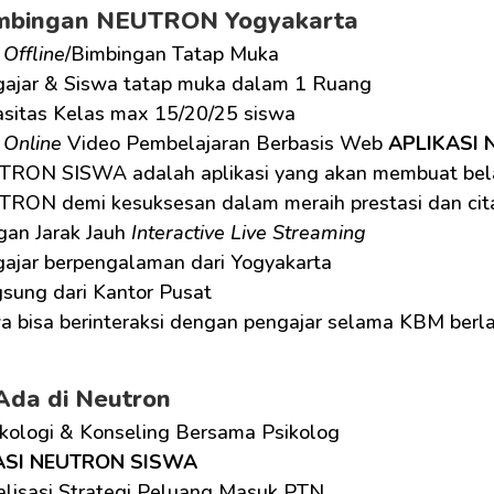
imbingan NEUTRON Yogyakarta
 
Offline
/Bimbingan Tatap Muka
ajar & Siswa tatap muka dalam 1 Ruang
sitas Kelas max 15/20/25 siswa
 
Online
 Video Pembelajaran Berbasis Web 
APLIKASI
RON SISWA adalah aplikasi yang akan membuat belaj
RON demi kesuksesan dalam meraih prestasi dan cita
an Jarak Jauh 
Interactive Live Streaming
ajar berpengalaman dari Yogyakarta
sung dari Kantor Pusat
a bisa berinteraksi dengan pengajar selama KBM ber
Ada di Neutron
ikologi & Konseling Bersama Psikolog
ASI NEUTRON SISWA
alisasi Strategi Peluang Masuk PTN