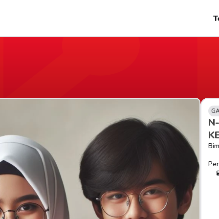
T
GA
N
K
Bim
Per