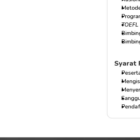
Metode
Progra
TOEFL 
Bimbin
Bimbing
Syarat 
Peserta
Mengis
Menyera
Sanggu
Pendaft