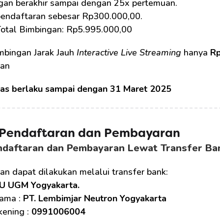
gan berakhir sampai dengan 25x pertemuan.
pendaftaran sebesar Rp300.000,00.
Total Bimbingan: Rp5.995.000,00
mbingan Jarak Jauh 
Interactive Live Streaming
 hanya 
Rp
ran
tas berlaku sampai dengan 31 Maret 2025
 Pendaftaran dan Pembayaran 
ndaftaran dan Pembayaran Lewat Transfer Ba
n dapat dilakukan melalui transfer bank:
U UGM Yogyakarta.
ama : 
PT. Lembimjar Neutron Yogyakarta
ening : 
0991006004