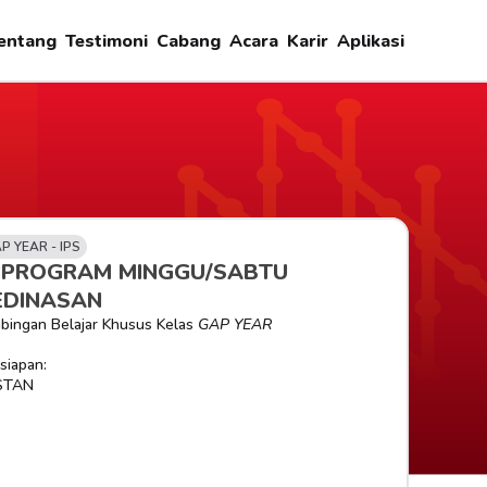
entang
Testimoni
Cabang
Acara
Karir
Aplikasi
P YEAR - IPS
-PROGRAM MINGGU/SABTU 
EDINASAN
bingan Belajar Khusus Kelas 
GAP YEAR
siapan:
STAN