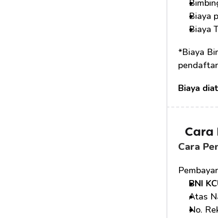
Bimbin
Biaya 
Biaya 
*Biaya Bi
pendafta
Biaya dia
Cara
Cara Pe
Pembayara
BNI KC
Atas N
No. Rek