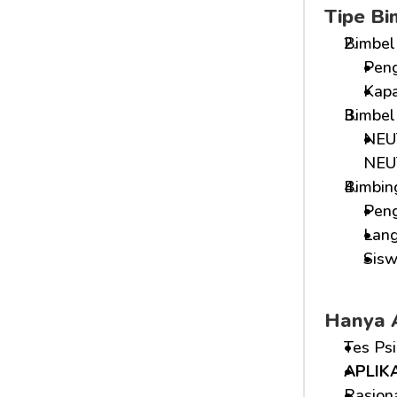
Tipe B
Bimbel
Peng
Kapa
Bimbel
NEUT
NEUT
Bimbing
Peng
Lang
Sisw
Hanya 
Tes Ps
APLIK
Rasion