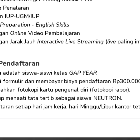
 Penalaran
m IUP-UGM/IUP
Preparation
 - 
English Skills
gan 
Online
 Video Pembelajaran
an Jarak Jauh 
Interactive Live Streaming
 (
live
 paling in
Pendaftaran
 adalah siswa-siswi kelas 
GAP YEAR
i formulir dan membayar biaya pendaftaran Rp300.000
hkan fotokopi kartu pengenal diri (fotokopi rapor).
p menaati tata tertib sebagai siswa NEUTRON.
aran setiap hari jam kerja, hari Minggu/Libur kantor te