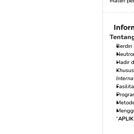
Materi pe
Info
Tentan
Berdiri
Neutro
Hadir 
Khusus
Interna
Fasilit
Program
Metode
Menggu
“
APLI