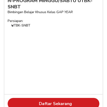
N-PROGRAM MINGGU/SABTU UTBK-
SNBT
Bimbingan Belajar Khusus Kelas 
GAP YEAR
Persiapan:
UTBK-SNBT
Daftar Sekarang