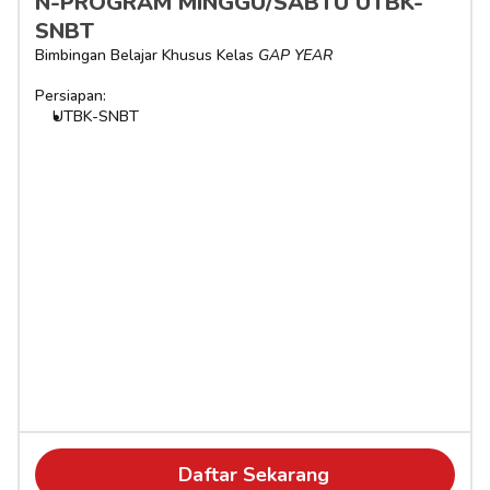
N-PROGRAM MINGGU/SABTU UTBK-
SNBT
Bimbingan Belajar Khusus Kelas 
GAP YEAR
Persiapan:
UTBK-SNBT
Daftar Sekarang