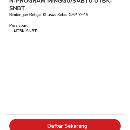
N-PROGRAM MINGGU/SABTU UTBK-
SNBT
Bimbingan Belajar Khusus Kelas 
GAP YEAR
Persiapan:
UTBK-SNBT
Daftar Sekarang