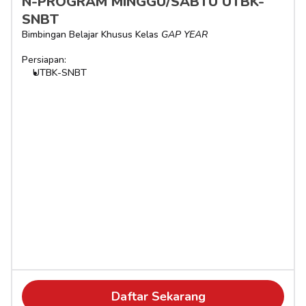
N-PROGRAM MINGGU/SABTU UTBK-
SNBT
Bimbingan Belajar Khusus Kelas 
GAP YEAR
Persiapan:
UTBK-SNBT
Daftar Sekarang