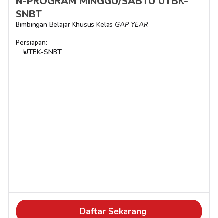
N-PROGRAM MINGGU/SABTU UTBK-
SNBT
Bimbingan Belajar Khusus Kelas 
GAP YEAR
Persiapan:
UTBK-SNBT
Daftar Sekarang