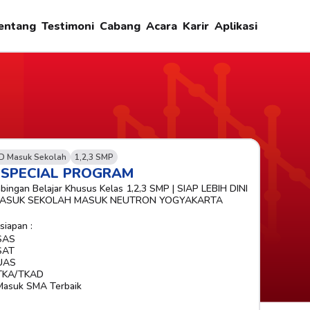
entang
Testimoni
Cabang
Acara
Karir
Aplikasi
D Masuk Sekolah
1,2,3 SMP
-SPECIAL PROGRAM
bingan Belajar Khusus Kelas 1,2,3 SMP | SIAP LEBIH DINI 
MASUK SEKOLAH MASUK NEUTRON YOGYAKARTA
siapan :
SAS
SAT
UAS
TKA/TKAD
Masuk SMA Terbaik