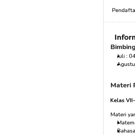
 Pendafta
Infor
Bimbin
Juli : 0
Agustus
Materi 
Kelas VII
Materi ya
Matema
Bahasa