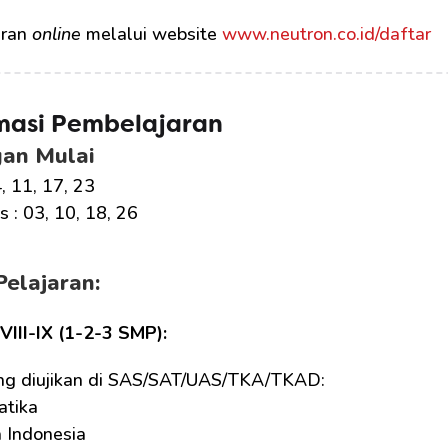
ran 
online
 melalui website 
www.neutron.co.id/daftar
masi Pembelajaran
gan Mulai
4, 11, 17, 23
 : 03, 10, 18, 26
Pelajaran:
-VIII-IX (1-2-3 SMP):
ng diujikan di SAS/SAT/UAS/TKA/TKAD:
tika
 Indonesia