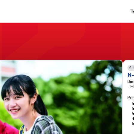
T
SL
N
Bim
- 
Per