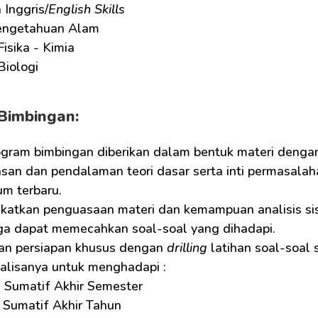
Inggris/
English Skills
engetahuan Alam
Fisika - Kimia
Biologi
Bimbingan:
ogram bimbingan diberikan dalam bentuk materi dengan
san dan pendalaman teori dasar serta inti permasalaha
um terbaru.
katkan penguasaan materi dan kemampuan analisis sisw
ga dapat memecahkan soal-soal yang dihadapi.
kan persiapan khusus dengan 
drilling
 latihan soal-soa
nalisanya untuk menghadapi :
 Sumatif Akhir Semester
 Sumatif Akhir Tahun