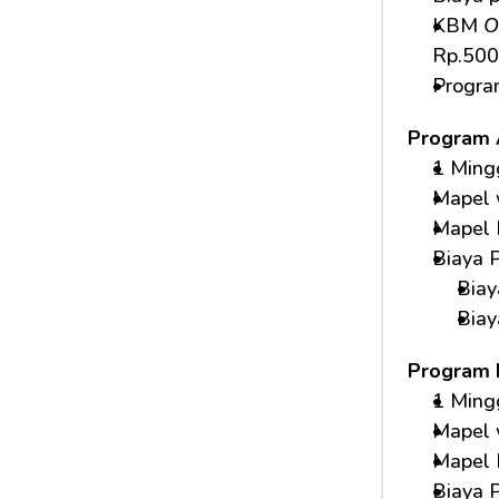
KBM 
O
Rp.500.
Program
Program 
1 Ming
Mapel 
Mapel P
Biaya P
Bia
Biay
Program 
1 Ming
Mapel 
Mapel P
Biaya P