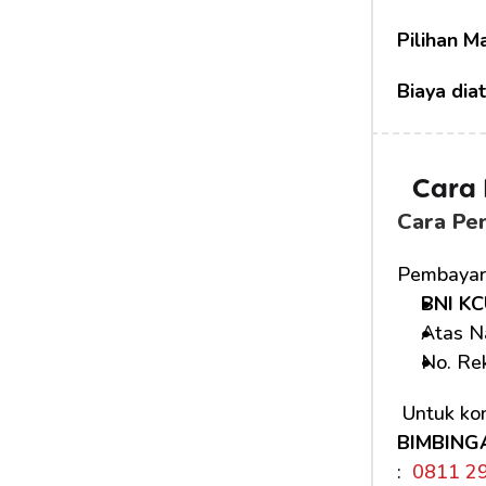
Pilihan M
Biaya dia
Cara
Cara Pe
Pembayara
BNI KC
Atas N
No. Rek
 Untuk kon
BIMBING
: 
 0811 2