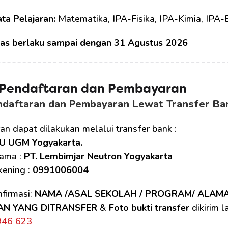
ata Pelajaran:
 Matematika, IPA-Fisika, IPA-Kimia, IPA-Bi
tas berlaku sampai dengan 31 Agustus 2026
 Pendaftaran dan Pembayaran 
ndaftaran dan Pembayaran Lewat Transfer Ba
n dapat dilakukan melalui transfer bank :
U UGM Yogyakarta.
ama : 
PT. Lembimjar Neutron Yogyakarta
ening : 
0991006004
firmasi: 
NAMA /ASAL SEKOLAH / PROGRAM/ ALAM
AN YANG DITRANSFER
 & 
Foto bukti transfer
 dikirim 
946 623