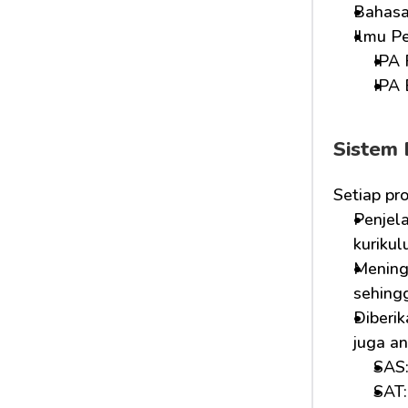
Bahasa 
Ilmu P
IPA 
IPA 
Sistem 
Setiap pr
Penjela
kurikul
Mening
sehing
Diberi
juga a
SAS:
SAT: