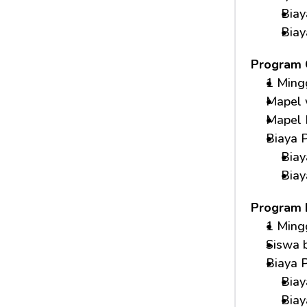
Bia
Biay
Program 
1 Ming
Mapel 
Mapel P
Biaya P
Bia
Biay
Program 
1 Ming
Siswa 
Biaya P
Bia
Biay